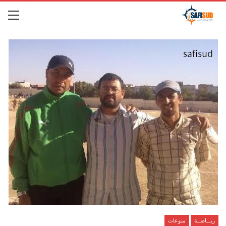
ريـــاضــة
منوعات