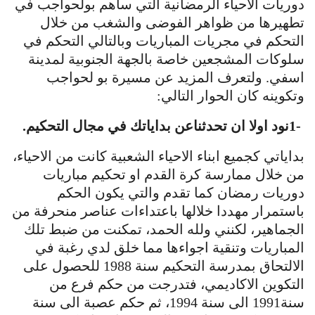
دوريات الاحياء الرمضانية التي ساهم بولحواجب في
تطهيرها من ظواهر الفوضى والشغب من خلال
التحكم في مجريات المباريات وبالتالي التحكم في
سلوكات المشجعين خاصة بالجهة الجنوبية لمدينة
اسفي. ولتعرف المزيد عن مسيرة بو لحواجب
وتكوينه كان الحوار التالي
:
1-
نود اولا ان تحدثناعن بداياتك في مجال التحكيم
.
بداياتي كجميع ابناء الاحياء الشعبية كانت من الاحياء،
من خلال ممارسة كرة القدم او تحكيم مباريات
دوريات رمضان كما تقدم والتي يكون الحكم
باستمرار مهددا خلالها باعتداءات عناصر منحرفة من
الجماهير، لكنني ولله الحمد، تمكنت من ضبط تلك
المباريات وتنقية اجواءها مما خلق لدي رغبة في
الالتحاق بمدرسة التحكيم سنة 1988 للحصول على
التكوين الاكاديمي، فتدرجت من حكم فرع من
سنة1991 الى سنة 1994، ثم حكم عصبة الى سنة