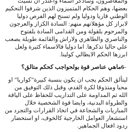
والمعاصرون، وساذكر اسماء واعتذر ان نسيت
بعضها، وهم الحكام المتميزون الذين شرفوا التحكيم
الوطني قاريا ودوليا ولم تسنح لهم الفرص دوليا
لابراز كل مؤهلاتهم منهم: السادة الكزاز والعرجون
والمرحوم بلقولة ومن القدامى السادة بلفتوح
والناصري والطاهري ولاراش والقائمة طويلة يصعب
علي حاليا تذكرها. اما دوليا فالاسماء كثيرة ولعل
ابرزها الحكم الايطالي كولينا
.
6-
ماهي عناصر قوة بولحواجب كحكم متالق؟
ليتألق الحكم يجب ان يكون بنسبة كبيرة”كواريا” او
محبا ومتذوقا لكرة القدم، وقبل ذلك التوفيق من
الله ثم المداومة على التداريب للحفاظ على الياقة
والطرواة البدنية، وايضا قوة الشخصية خلال
المباريات والشجاعة في اتخاذ القرارات والتجرد من
استشعار العوامل الخارجية كالخوف، او استحضار
ردود افعال الجماهير
.