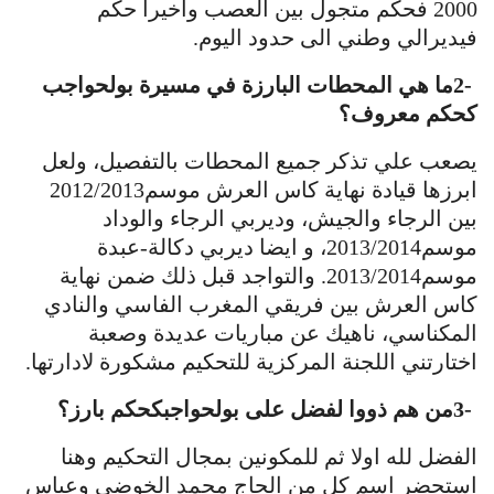
2000 فحكم متجول بين العصب واخيرا حكم
فيديرالي وطني الى حدود اليوم
.
2-
ما هي المحطات البارزة في مسيرة بولحواجب
كحكم معروف؟
يصعب علي تذكر جميع المحطات بالتفصيل، ولعل
ابرزها قيادة نهاية كاس العرش موسم2012/2013
بين الرجاء والجيش، وديربي الرجاء والوداد
موسم2013/2014، و ايضا ديربي دكالة-عبدة
موسم2013/2014. والتواجد قبل ذلك ضمن نهاية
كاس العرش بين فريقي المغرب الفاسي والنادي
المكناسي، ناهيك عن مباريات عديدة وصعبة
اختارتني اللجنة المركزية للتحكيم مشكورة لادارتها
.
3-
من هم ذووا لفضل على بولحواجبكحكم بارز؟
الفضل لله اولا ثم للمكونين بمجال التحكيم وهنا
استحضر اسم كل من الحاج محمد الخوضي وعباس