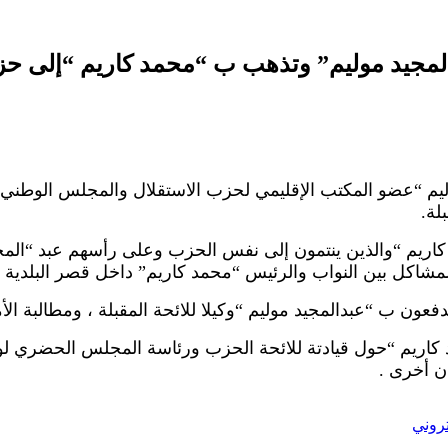
المجيد موليم” وتذهب ب “محمد كاريم “إلى ح
موليم “عضو المكتب الإقليمي لحزب الاستقلال والمجلس الوطن
لة.
كاريم “والذين ينتمون إلى نفس الحزب وعلى رأسهم عبد “المج
مشاكل بين النواب والرئيس “محمد كاريم” داخل قصر البلدية منه
دفعون ب “عبدالمجيد موليم “وكيلا للائحة المقبلة ، ومطالبة ال
ريم “حول قيادتة للائحة الحزب ورئاسة المجلس الحضري لولاي
ن أخرى .
تروني