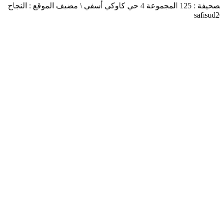
أسفي جنوب safisud صحيفة إلكترونية \ التصريح بالإصدار عدد 03-14 \ مدير النشر : منير الغرنيتي \ الإدارة والتحرير : كنزة المسيتف \ عنوان الصحيفة : 125 المجموعة 4 حي كاوكي أسفي \ مضيف الموقع : النجاح