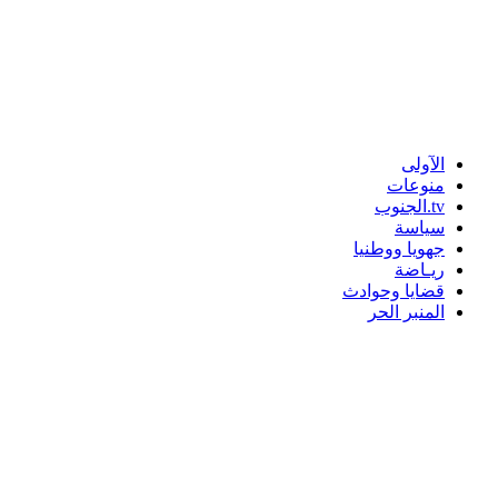
الآولى
منوعات
tv.الجنوب
سياسة
جهويا ووطنيا
ريـاضة
قضايا وحوادث
المنبر الحر