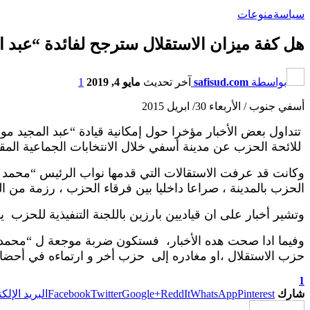
سياسة
منوعات
هل كفة ميزان الاستقلال سترجح لفائدة “عبد 
بواسطة
safisud.com
آخر تحديث
مايو 4, 2019
1
أسفي جنوب / الأربعاء 30/ ابريل 2015
تتداول بعض الأخبار مؤخرا حول إمكانية قيادة “عبد المجيد 
للائحة الحزب عن مدينة أسفي خلال الانتخابات الجماعية المقب
وكانت قد عرفت الاستقالات التي قدمها نواب الرئيس “محمد 
الحزب بالمدينة ، صراعا داخليا بين فرقاء الحزب ، رزمة من ال
وتشير أخبار على ان قياديين بارزين باللجنة التنفيذية للحزب ي
وفيما ادا صحت هده الأخبار، فستكون ضربة موجعة ل “محمد كا
حزب الاستقلال ،او مغادره إلى حزب أخر و ارتماءه في أحضا
1
شارك
Pinterest
WhatsApp
ReddIt
Google+
Twitter
Facebook
البريد الإلك