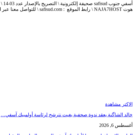
هوت NAJA7HOST \ رابط الموقع : safisud.com \ للتواصل معنا عبر الهاتف 0663881120 \ 0524657231 \ البريد الإلكتروني : safisud2014@gmail.com
الاكتر مشاهدة
خالد الشاگنة يعقد ندوة صحفية بغيت نترشح لرئاسة أولمبيك آسفي…
أغسطس 6, 2026