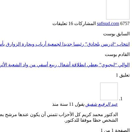
6757 المشاركات
safisud.com
16 تعليقات
السابق بوست
انتخاب “ادريس بلحادق” رئيسا جديدا لجمعية أرباب وبحارة الزوارق بأ
القادم بوست
الوالي “لبجيوي” يعطي انطلاقة أشغال ربيع أسفي من واد الشعبة الأث
تعليق 1
عبد الرفيع شفيق
يقول
11 سنة منذ
الدكتور محمد كريم كل الأحزاب تتمني أن يكون عندها مرشح بصفا
الشخص حظا موفقا للدكتور.
الصفحة 1 من 1