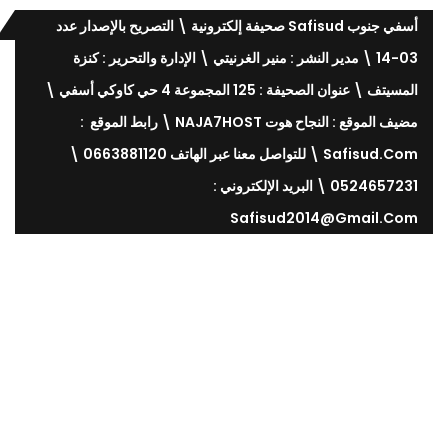
أسفي جنوب Safisud صحيفة إلكترونية \ التصريح بالإصدار عدد
03-14 \ مدير النشر : منير الغرنيتي \ الإدارة والتحرير : كنزة
المسيتف \ عنوان الصحيفة : 125 المجموعة 4 حي كاوكي أسفي \
مضيف الموقع : النجاح هوت NAJA7HOST \ رابط الموقع :
Safisud.com \ للتواصل معنا عبر الهاتف 0663881120 \
0524657231 \ البريد الإلكتروني :
Safisud2014@gmail.com