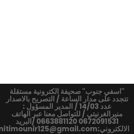
"اسفي جنوب" صحيفة الكترونية مستقلة
تتجدد على مدار الساعة / التصريح بالاصدار
عدد 14/03 / المدير المسؤول :
منيرالغرنيتي / للتواصل معنا عبر الهاتف
0672091531 0663881120 /البريد
الالكتروني:gharnitimounir125@gmail.com