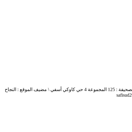
أسفي جنوب safisud صحيفة إلكترونية \ التصريح بالإصدار عدد 03-14 \ مدير النشر : منير الغرنيتي \ الإدارة والتحرير : كنزة المسيتف \ عنوان الصحيفة : 125 المجموعة 4 حي كاوكي أسفي \ مضيف الموقع : النجاح