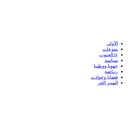
الآولى
منوعات
tv.الجنوب
سياسة
جهويا ووطنيا
ريـاضة
قضايا وحوادث
المنبر الحر