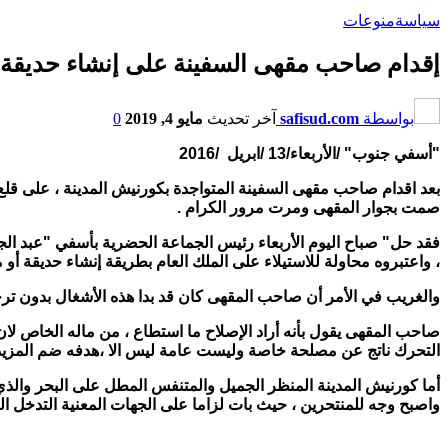
سياسة
منوعات
إقدام صاحب مقهى السفينة على إنشاء حديقة 
بواسطة
safisud.com
آخر تحديث
مايو 4, 2019
0
"أسفي جنوب" /الأربعاء/13 /ابريل /2016
بعد اقدام صاحب مقهى السفينة المتواجدة بكورنيش المدينة ، على قلع
صمت بجوار المقهى ومرت مرور الكرام .
فقد حل" صباح اليوم الأربعاء رئيس الجماعة الحضرية بأسفي "عبد ال
، واعتبروه محاولة للاستيلاء على الملك العام بطريقة إنشاء حديقة أو
والغريب في الأمر أن صاحب المقهى كان قد بدا هذه الأشغال بدون تر
صاحب المقهى يقول بأنه أراد الإصلاح ما استطاع ، من ماله الخاص لان ا
التحرك ناتج عن مصلحة خاصة وليست عامة ليس الا ،هدفه ضم المزيد 
أما كورنيش المدينة المنظر الجميل والمتنفس المطل على البحر والذ
واصبح وجه للمنتحرين ، حيث بات لزاما على الجهات المعنية التدخل العا