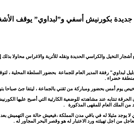
جديدة بكورنيش أسفي و”لبداوي” يوقف الأشغا
 أشجار النخيل والكراسي الحديدة ونقله للأتربة والاغراس محاولا بذ
جليل لبداوي" رفقة المدير العام للجماعة بحضور السلطة المحلية ، ل
 منطقة خضراء .
خيص يوم أمس بحضور ومباركة من ثقني بالجماعة ، ليتفا جئ صباحا بت
لحرقة تنتابه عند مشاهدته للوضعية الكارثية التي أصبح عليها الكورنيش
من الملك العام للمقهى المذكورة .
ي لا يوجد مثيلا له في باقي مدن المملكة ،فيعيش حالة من التهميش ب
جل من اجل تهيئته ورد الاعتبار له هو وقصر البحر المجاور له .