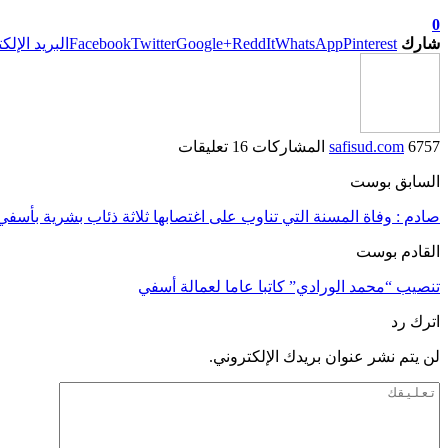
0
شارك
Pinterest
WhatsApp
ReddIt
Google+
Twitter
Facebook
البريد الإلك
6757 المشاركات
safisud.com
16 تعليقات
السابق بوست
صادم : وفاة المسنة التي تناوب على اغتصابها ثلاثة ذئاب بشرية بأسفي 
القادم بوست
تنصيب “محمد الورادي” كاتبا عاما لعمالة أسفي
اترك رد
لن يتم نشر عنوان بريدك الإلكتروني.