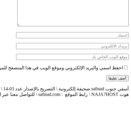
احفظ اسمي والبريد الإلكتروني وموقع الويب في هذا المتصفح للمرة 
هوت NAJA7HOST \ رابط الموقع : safisud.com \ للتواصل معنا عبر الهاتف 0663881120 \ 0524657231 \ البريد الإلكتروني : safisud2014@gmail.com