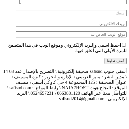
احفظ اسمي والبريد الإلكتروني وموقع الويب في هذا المتصفح
للمرة الأولى التي أعلق فيها.
أسفي جنوب safisud صحيفة إلكترونية \ التصريح بالإصدار عدد 03-14
\ مدير النشر : منير الغرنيتي \ الإدارة والتحرير : كنزة المسيتف \
عنوان الصحيفة : 125 المجموعة 4 حي كاوكي أسفي \ مضيف
الموقع : النجاح هوت NAJA7HOST \ رابط الموقع : safisud.com \
للتواصل معنا عبر الهاتف 0663881120 \ 0524657231 \ البريد
الإلكتروني : safisud2014@gmail.com