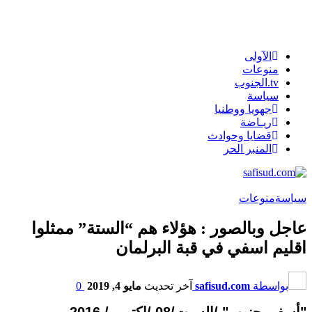
الآولى
منوعات
tv.الجنوب
سياسة
جهويا ووطنيا
ريـاضة
قضايا وحوادث
المنبر الحر
سياسة
منوعات
عاجل وبالصور : هؤلاء هم “الستة” ممثلوا
اقليم اسفي في قبة البرلمان
بواسطة
safisud.com
آخر تحديث
مايو 4, 2019
0
"أسفي جنوب" /السبت/08
/
اكتوبر / 2016