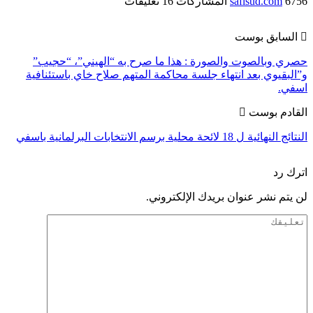
6756 المشاركات
safisud.com
16 تعليقات
السابق بوست
حصري وبالصوت والصورة : هذا ما صرح به “الهيني”، “حجيب”
و”البقيوي بعد انتهاء جلسة محاكمة المتهم صلاح خاي باستئنافية
اسفي.
القادم بوست
النتائج النهائية ل 18 لائحة محلية برسم الانتخابات البرلمانية باسفي
اترك رد
لن يتم نشر عنوان بريدك الإلكتروني.