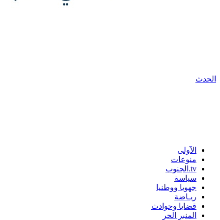
الحدث
الآولى
منوعات
tv.الجنوب
سياسة
جهويا ووطنيا
ريـاضة
قضايا وحوادث
المنبر الحر