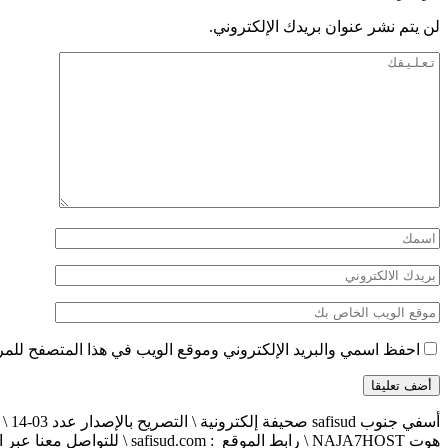
لن يتم نشر عنوان بريدك الإلكتروني.
احفظ اسمي والبريد الإلكتروني وموقع الويب في هذا المتصفح للمرة 
هوت NAJA7HOST \ رابط الموقع : safisud.com \ للتواصل معنا عبر الهاتف 0663881120 \ 0524657231 \ البريد الإلكتروني : safisud2014@gmail.com