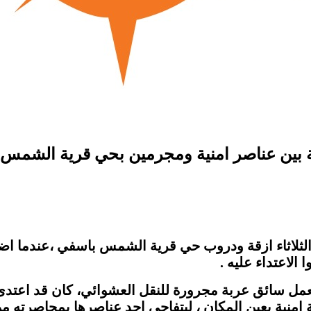
بين عناصر امنية ومجرمين بحي قرية الشمس.
 الثلاثاء ازقة ودروب حي قرية الشمس باسفي ،عندما 
الاعتداء عليه
.
ل سائق عربة مجرورة للنقل العشوائي، كان قد اعتدى ع
ية امنية بعين المكان ، ليتفاجى احد عناصرها بمحاصرته