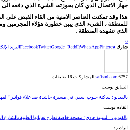
جهاز الاتصال الذي كان بحوزته، الشيء الذي دفعه الى
هذا وقد تمكنت العناصر الامنية من القاء القبض على ا
للمنطقة ، الشيء الذي يبين خطورة هؤلاء المجرمين وم
الذي تشهده المنطقة .
0
شارك
Pinterest
WhatsApp
ReddIt
Google+
Twitter
Facebook
البريد الإلك
6757 المشاركات
safisud.com
16 تعليقات
السابق بوست
بالفيديو : ساكنة جنوب اسفي في مسيرة حاشدة ضد غلاء فواتير “القهرم
القادم بوست
بالفيديو : “السبية هادي” مصحة خاصة تطرح نفاياتها الطبية بالشارع ا
اترك رد