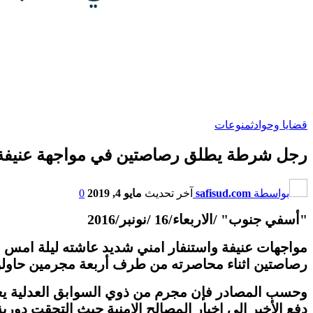
قضايا وحوادث
منوعات
رجل شرطة يطلق رصاصتين في مواجهة عنيفة 
بواسطة
safisud.com
آخر تحديث
مايو 4, 2019
0
"أسفي جنوب" /الاربعاء/16 /نونبر/
2016
مواجهات عنيفة واستنفار امني شديد عاشته ليلة امس
رصاصتين اثناء محاصرته من طرف أربعة مجرمين حاولوا 
وحسب المصادر فإن مجرم من ذوي السوابق العدلية يعم
دفع الأخير إلى إخبار المصالح الامنية حيث التحقت دور