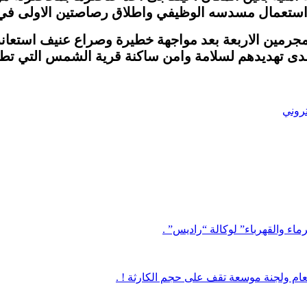
 استعمال مسدسه الوظيفي واطلاق رصاصتين الاولى في ال
لمجرمين الاربعة بعد مواجهة خطيرة وصراع عنيف استعان
دى تهديدهم لسلامة وامن ساكنة قرية الشمس التي تطالب
تروني
اء والقهرباء” لوكالة “راديس” .
لعام ولجنة موسعة تقف على حجم الكارثة ! .