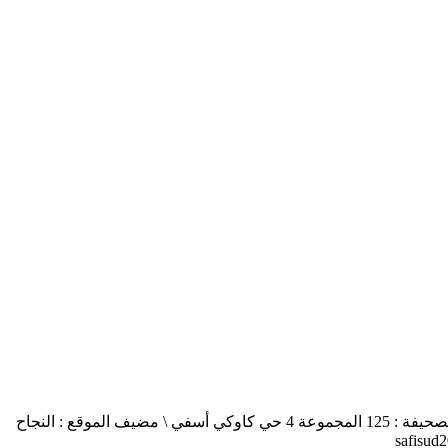
أسفي جنوب safisud صحيفة إلكترونية \ التصريح بالإصدار عدد 03-14 \ مدير النشر : منير الغرنيتي \ الإدارة والتحرير : كنزة المسيتف \ عنوان الصحيفة : 125 المجموعة 4 حي كاوكي أسفي \ مضيف الموقع : النجاح