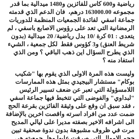
رياضية و600 كاس للفائزين و1480 ميدالية بما قدر
مجموعه 163000.00 درهم، فان الدعم الذي قدمته
جماعة اسفي لفائدة الجمعيات المنظمة للدوريات
الرمضانية التي تعد على رؤوس الاصابع باسفي ، لم
يتعدى : 01 كرة /10 بدل رياضية/ 20 ميدالية (بدون
شريط العنق) و3 كؤوس فقط لكل جمعية ، الشيء
الذي يطرح السؤال اين ذهب الباقي ؟ ومن الذي
استفاد منه ؟
وليست هذه المرة الاولى الذي يقوم بها "شكيب
بوكام" مستشار البيجيدي بمثل هذه الممارسات
اللامسؤولة التي تعبر عن ضعف تسيير الرئيس
"لبداوي" والفوضى التي تتخبط فيها جماعة اسفي
، فقد سبق ان وقع على وثيقة الفائزين بقرعة الحج
ضمت عدد من افراد اسرته واقصت اخرين بالإضافة
الى اشرافه الاخير بصفته مديرا على ليالي المديح
مرت في ظروف مشبوهة بدون ندوة صحفية تبين
حجم الاموال التي صرفت عليها وهل جمعيته هي