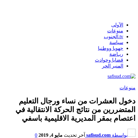
الآولى
منوعات
tv.الجنوب
سياسة
جهويا ووطنيا
ريـاضة
قضايا وحوادث
المنبر الحر
منوعات
دخول العشرات من نساء ورجال التعليم
المتضررين من نتائج الحركة الانتقالية في
اعتصام بمقر المديرية الاقليمية باسفي
بواسطة
safisud.com
آخر تحديث
مايو 4, 2019
0