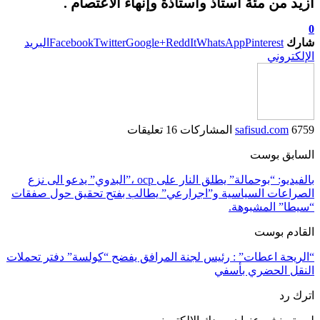
ازيد من مئة أستاذ وأستاذة وإنهاء الاعتصام .
0
شارك
Pinterest
WhatsApp
ReddIt
Google+
Twitter
Facebook
البريد
الإلكتروني
6759 المشاركات
safisud.com
16 تعليقات
السابق بوست
بالفيديو: “بوحمالة” يطلق النار على ocp ،”البدوي” يدعو الى نزع
الصراعات السياسية و”اجرارعي” يطالب بفتح تحقيق حول صفقات
“سيطا” المشبوهة.
القادم بوست
“الريحة اعطات” : رئيس لجنة المرافق يفضح “كولسة” دفتر تحملات
النقل الحضري بأسفي
اترك رد