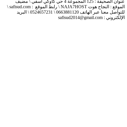
عنوان الصحيفة : 125 المجموعة 4 حي كاوكي أسفي \ مضيف
الموقع : النجاح هوت NAJA7HOST \ رابط الموقع : safisud.com \
للتواصل معنا عبر الهاتف 0663881120 \ 0524657231 \ البريد
الإلكتروني : safisud2014@gmail.com