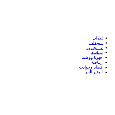
الآولى
منوعات
tv.الجنوب
سياسة
جهويا ووطنيا
ريـاضة
قضايا وحوادث
المنبر الحر