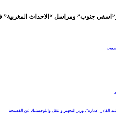
ر”اسفي جنوب” ومراسل “الاحداث المغربية” 
تروني
د
د القادر اعمارة”، وزير التجهيز والنقل واللوجستيك عن الفضيحة