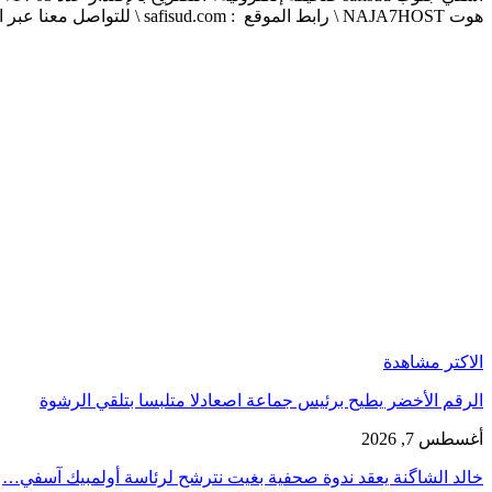
هوت NAJA7HOST \ رابط الموقع : safisud.com \ للتواصل معنا عبر الهاتف 0663881120 \ 0524657231 \ البريد الإلكتروني : safisud2014@gmail.com
الاكتر مشاهدة
الرقم الأخضر يطيح برئيس جماعة اصعادلا متلبسا بتلقي الرشوة
أغسطس 7, 2026
خالد الشاگنة يعقد ندوة صحفية بغيت نترشح لرئاسة أولمبيك آسفي…