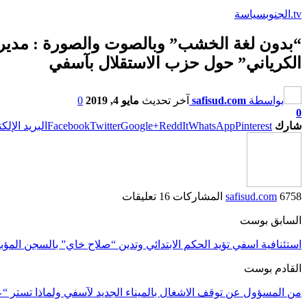
tv.الجنوب
سياسة
“بدون لغة الخشب” وبالصوت والصورة : مدي
الكرياني” حول حزب الاستقلال بآسفي
بواسطة
safisud.com
آخر تحديث
مايو 4, 2019
0
0
شارك
Pinterest
WhatsApp
ReddIt
Google+
Twitter
Facebook
البريد الإلك
6758 المشاركات
safisud.com
16 تعليقات
السابق بوست
استئنافية اسفي تؤيد الحكم الابتدائي وتدين “صلاح خاي” بالسجن المؤب
القادم بوست
من المسؤول عن توقف الاشغال بالميناء الجديد لآسفي ولماذا تستر “عب