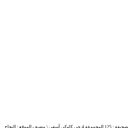
أسفي جنوب safisud صحيفة إلكترونية \ التصريح بالإصدار عدد 03-14 \ مدير النشر : منير الغرنيتي \ الإدارة والتحرير : كنزة المسيتف \ عنوان الصحيفة : 125 المجموعة 4 حي كاوكي أسفي \ مضيف الموقع : النجاح