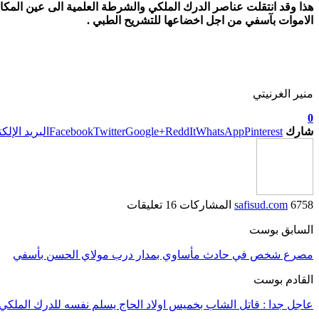
هذا وقد انتقلت عناصر الدرك الملكي والشرطة العلمية الى عين الم
الاموات بآسفي من اجل اخضاعها للتشريح الطبي .
منير الغرنيتي
0
شارك
Pinterest
WhatsApp
ReddIt
Google+
Twitter
Facebook
البريد الإلك
6758 المشاركات
safisud.com
16 تعليقات
السابق بوست
مصرع شخص في حادث مأساوي بمدار درب مولاي الحسن بأسفي
القادم بوست
عاجل جدا : قاتل الشاب بخميس اولاد الحاج يسلم نفسه للدرك الملكي ب