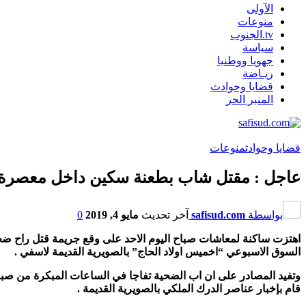
الآولى
منوعات
tv.الجنوب
سياسة
جهويا ووطنيا
ريـاضة
قضايا وحوادث
المنبر الحر
قضايا وحوادث
منوعات
عاجل : مقتل شاب بطعنة سكين داخل معصرة لل
بواسطة
safisud.com
آخر تحديث
مايو 4, 2019
0
اهتزت ساكنة لمعاشات صباح اليوم الاحد على وقع جريمة قتل راح ض
السوق الاسبوعي “اخميس اولاد الحاج” بالصويرية القديمة لاسفي .
وتفيد المصادر على ان اب الضحية تفاجا في الساعات المبكرة من صباح
قام بإخبار عناصر الدرك الملكي بالصويرية القديمة .