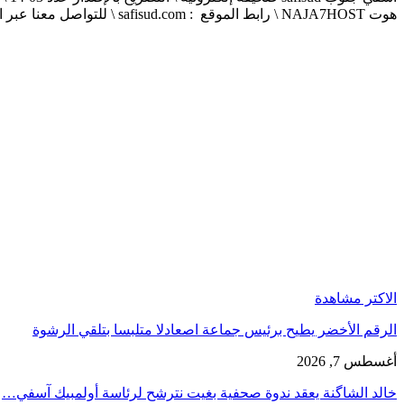
هوت NAJA7HOST \ رابط الموقع : safisud.com \ للتواصل معنا عبر الهاتف 0663881120 \ 0524657231 \ البريد الإلكتروني : safisud2014@gmail.com
الاكتر مشاهدة
الرقم الأخضر يطيح برئيس جماعة اصعادلا متلبسا بتلقي الرشوة
أغسطس 7, 2026
خالد الشاگنة يعقد ندوة صحفية بغيت نترشح لرئاسة أولمبيك آسفي…