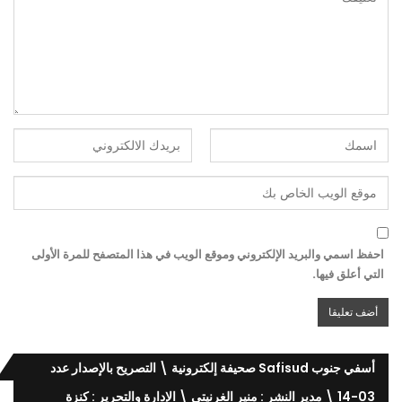
احفظ اسمي والبريد الإلكتروني وموقع الويب في هذا المتصفح للمرة الأولى
التي أعلق فيها.
أسفي جنوب Safisud صحيفة إلكترونية \ التصريح بالإصدار عدد
03-14 \ مدير النشر : منير الغرنيتي \ الإدارة والتحرير : كنزة