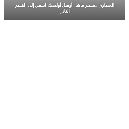
الحيداوي ..تسيير فاشل أوصل أولمبيك آسفي إلى القسم
الثاني