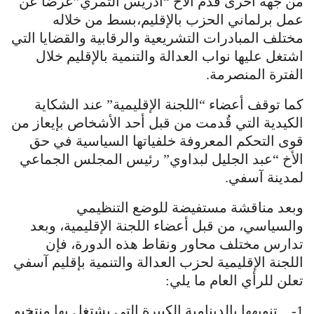
من جهة أخرى قدم الأخ “ادريس الثمري”عرضا عن
عمل برلماني الحزب بالإقليم،بسط من خلاله
مختلف المبادرات التشريعية والرقابية والقضايا التي
اشتغل عليها نواب العدالة والتنمية بالإقليم خلال
الفترة المنصرمة.
كما توقف أعضاء “اللجنة الإقليمية” عند الشكاية
الكيدية التي قُدمت من قبل أحد الأشخاص بإيعاز من
قوى التحكم المعروفة خلفياتها السياسية في حق
الأخ “عبد الجليل لبداوي” رئيس المجلس الجماعي
لمدينة آسفي.
وبعد مناقشة مستفيضة للوضع التنظيمي
والسياسي، من قبل أعضاء اللجنة الإقليمية، وبعد
تدارس مختلف محاور ونقاط هذه الدورة، فإن
اللجنة الإقليمية لحزب العدالة والتنمية بإقليم آسفي
تعلن للرأي العام ما يلي:
1- تنويهها بالدينامية الكبيرة التي يشتغل بها منتخبو