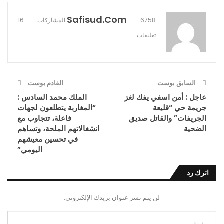
Safisud.com
6758 المشاركات
16
تعليقات
السابق بوست
القادم بوست
عاجل : أمن اسفي يفك لغز
الملك محمد السادس :
جريمة حي “قليعة
“المغاربة يتطلعون لجهات
الجريفات” والقاتل صديق
فاعلة، تتجاوب مع
الضحية
انشغالاتهم الملحة، وتساهم
في تحسين معيشهم
اليومي”
اترك رد
لن يتم نشر عنوان بريدك الإلكتروني.