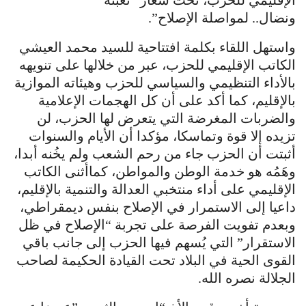
الإقليمي للحزب، تحت شعار “تعبئة
ونضال.. لمواصلة الإصلاح”.
واستهل اللقاء بكلمة افتتاحية للسيد محمد العيشي
الكاتب الإقليمي للحزب، عبر من خلالها على تنويهه
بالأداء التنظيمي والسياسي للحزب وهيئاته الموازية
بالإقليم، كما أكد على أن كل الهجمات الإعلامية
والضربات المغرضة التي يتعرض لها الحزب، لن
تزيده إلا قوة وتماسكا، مؤكدا أن الأيام والسنوات
أثبتت أن الحزب جاء من رحم الشعب ولم يخُنه أبدا،
وهَمُه هو خدمة الوطن والمواطن، كماأثنى الكاتب
الإقليمي على أداء منتخبي العدالة والتنمية بالإقليم،
داعيا إلى الاستمرار في الإصلاح بنفس ديمقراطي،
وبعدم تفويت الفرصة على تجربة “الإصلاح في ظل
الاستقرار” التي يُسهم فيها الحزب إلى جانب باقي
القوى الحية في البلاد تحت القيادة الحكيمة لصاحب
الجلالة نصره الله.