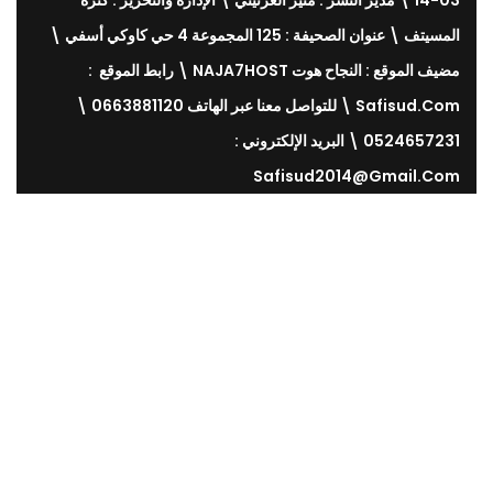
03-14 \ مدير النشر : منير الغرنيتي \ الإدارة والتحرير : كنزة
المسيتف \ عنوان الصحيفة : 125 المجموعة 4 حي كاوكي أسفي \
مضيف الموقع : النجاح هوت NAJA7HOST \ رابط الموقع :
Safisud.com \ للتواصل معنا عبر الهاتف 0663881120 \
0524657231 \ البريد الإلكتروني :
Safisud2014@gmail.com