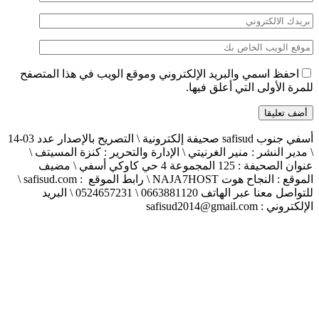
احفظ اسمي والبريد الإلكتروني وموقع الويب في هذا المتصفح
للمرة الأولى التي أعلق فيها.
أسفي جنوب safisud صحيفة إلكترونية \ التصريح بالإصدار عدد 03-14
\ مدير النشر : منير الغرنيتي \ الإدارة والتحرير : كنزة المسيتف \
عنوان الصحيفة : 125 المجموعة 4 حي كاوكي أسفي \ مضيف
الموقع : النجاح هوت NAJA7HOST \ رابط الموقع : safisud.com \
للتواصل معنا عبر الهاتف 0663881120 \ 0524657231 \ البريد
الإلكتروني : safisud2014@gmail.com