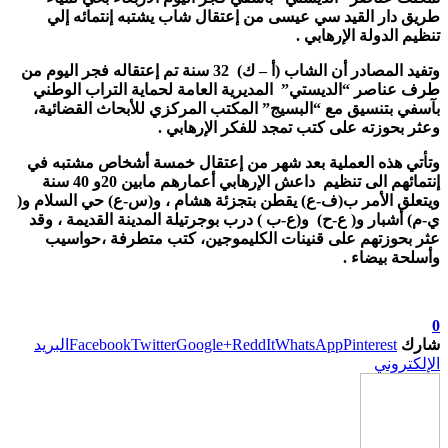
طريق دار القيد سي عيسى من إعتقال شاب يشتبه إنتمائه إلي
تنظيم الدولة الإرهابي .
وتفيد المصادر أن الشاب (أ – ك) 32 سنة تم إعتقاله فجر اليوم من
طرف عناصر “الديستي” المديرية العامة لحماية التراب الوطني
بآسفي بتنسيق مع “البسيج” المكتب المركزي للأبحاث القضائية،
وعثر بحوزته على كتب تمجد للفكر الإرهابي .
وتأتي هذه العملية بعد شهر من إعتقال خمسة أشخاص مشتبه في
إنتمائهم الى تنظيم داعش الإرهابي أعمارهم مابين 20و 40 سنة
ويتعلق الأمر ب(ف-ع) يقطن بتجزئة هشام ، و(س-ع) حي السلام و(
ي-م) أشبار و( ع-ح) و(ع-ب ) درب بوجرتيلة المدينة القديمة ، وقد
عثر بحوزتهم على قنينات الكليموجين، كتب متطرفة ،حواسيب
وأسلحة بيضاء .
0
شارك
Pinterest
WhatsApp
ReddIt
Google+
Twitter
Facebook
البريد
الإلكتروني