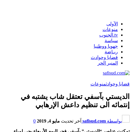
الآولى
منوعات
tv.الجنوب
سياسة
جهويا ووطنيا
ريـاضة
قضايا وحوادث
المنبر الحر
قضايا وحوادث
منوعات
الديستي بآسفي تعتقل شاب يشتبه في
إنتمائه الى تنظيم داعش الإرهابي
بواسطة
safisud.com
آخر تحديث
مايو 4, 2019
0
تمكنت عناصر “الديستي” بآسفي فجر اليوم الأربعاء بحي لمياء