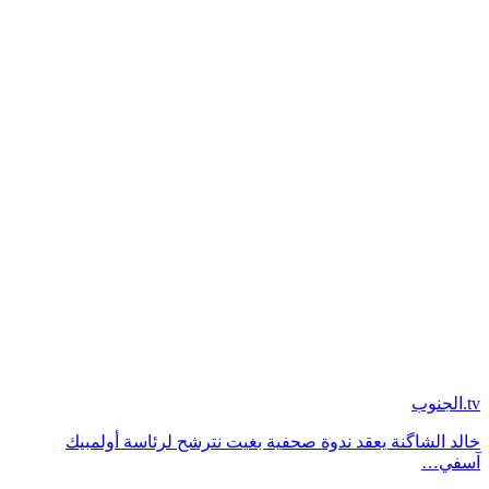
tv.الجنوب
خالد الشاگنة يعقد ندوة صحفية بغيت نترشح لرئاسة أولمبيك
آسفي…