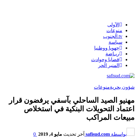
الآولى
منوعات
tv.الجنوب
سياسة
جهويا ووطنيا
ريـاضة
قضايا وحوادث
المنبر الحر
شؤون بحرية
منوعات
مهنيو الصيد الساحلي بآسفي يرفضون قرار
اعتماد التحويلات البنكية في استخلاص
مبيعات المراكب
بواسطة
safisud.com
آخر تحديث
مايو 4, 2019
0