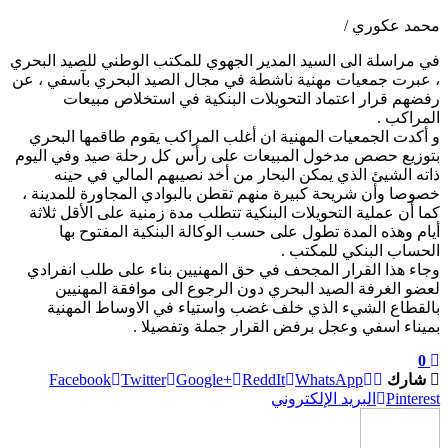
محمد عكوري /
في مراسلة الى السيد المدير الجهوي للمكتب الوطني للصيد البحري
، عبرت جمعيات مهنية ناشطة في مجال الصيد البحري بآسفي ، عن
رفضهم قرار اعتماد التحويلات البنكية في استخلاص مبيعات
المراكب .
و أكدت الجمعيات المهنية ان أغلب المراكب يقوم طاقمها البحري
بتوزيع حصص مدخول المبيعات على رأس كل رحلة صيد وفي اليوم
ذاته الشيئ الذي يمكن البحار من أخد نصيبهم المالي في حينه
خصوصا وأن شريحة كبيرة منهم تقطن بالبوادي المجاورة للمدينة ،
كما أن عملية التحويلات البنكية تتطلب مدة زمنية على الأقل ثلاثة
أيام وهذه المدة تطول على حسب الوكالة البنكية المفتوح بها
الحساب البنكي للمكتب .
وجاء هذا القرار المجحف في حق المهنيين بناء على طلب انفرادي
لعضو الغرفة الصيد البحري دون الرجوع الى موافقة المهنيين
بالقطاع الشيء الذي خلف غضب واستياء في الاوساط المهنية
بميناء اسفي وعجل برفض القرار جملة وتفصيلا .
0
شارك
WhatsApp
ReddIt
Google+
Twitter
Facebook
Pinterest
البريد الإلكتروني