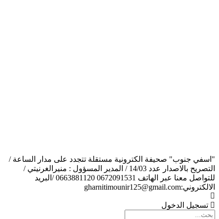
"اسفي جنوب" صحيفة الكترونية مستقلة تتجدد على مدار الساعة /
التصريح بالاصدار عدد 14/03 / المدير المسؤول : منيرالغرنيتي /
للتواصل معنا عبر الهاتف 0672091531 0663881120 /البريد
الالكتروني:gharnitimounir125@gmail.com
تسجيل الدخول