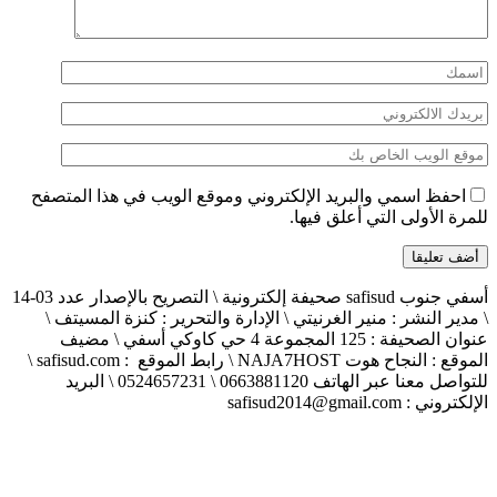
احفظ اسمي والبريد الإلكتروني وموقع الويب في هذا المتصفح
للمرة الأولى التي أعلق فيها.
أسفي جنوب safisud صحيفة إلكترونية \ التصريح بالإصدار عدد 03-14
\ مدير النشر : منير الغرنيتي \ الإدارة والتحرير : كنزة المسيتف \
عنوان الصحيفة : 125 المجموعة 4 حي كاوكي أسفي \ مضيف
الموقع : النجاح هوت NAJA7HOST \ رابط الموقع : safisud.com \
للتواصل معنا عبر الهاتف 0663881120 \ 0524657231 \ البريد
الإلكتروني : safisud2014@gmail.com