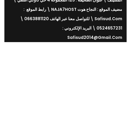
المسيتف \ عنوان الصحيفة : 125 المجموعة 4 حي كاوكي أسفي \
مضيف الموقع : النجاح هوت NAJA7HOST \ رابط الموقع :
Safisud.com \ للتواصل معنا عبر الهاتف 0663881120 \
0524657231 \ البريد الإلكتروني :
Safisud2014@gmail.com