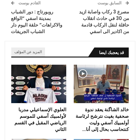
السابق بوست
القادم بوست
مصرع 3 ركاب واصابة ازيد
روبورتاج : دور الشباب
من 30 في حادث انقلاب
بمدينة اسفي “الواقع
حافلة لنقل الركاب قادمة
والاكراهات” حلقة اليوم دار
من اكادير الى اسفي
الشباب الجريفات
قد يعجبك ايضا
المزيد عن المؤلف
خالد الشاگنة يعقد ندوة
العلوي الإسماعيلي مدربا
صحفية بغيت نترشح لرئاسة
لأولمبيك آسفي للموسم
أولمبيك آسفي وليت
الرياضي المقبل في القسم
كنتحاسب بحال إلى أنا…
الثاني