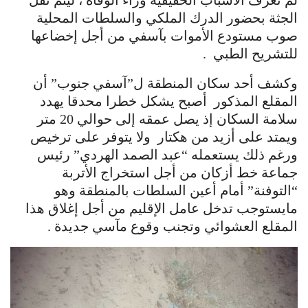
لم تعرف الأسباب الحقيقية وراء الوفاة ، ليتم نقل
الجثة بحضور الدرك الملكي والسلطات المحلية
صوب مستودع الأموات بآسفي من أجل إخضاعها
للتشريح الطبي .
وكشف أحد سكان المنطقة ل”آسفي جنوب” أن
المقلع المذكور أصبح يشكل خطرا محدقا يهدد
سلامة السكان إذ يصل عمقه إلى حوالي 20 متر
ويمتد على أزيد من هكتار ولا يتوفر على ترخيص
ورغم ذلك يستعمله “عبد الصمد الهردي” رئيس
جماعة خط أزكان من أجل استخراج الأتربة
“التوفنة” أمام أعين السلطات بالمنطقة وهو
مايستوجب تدخل عامل الإقليم من أجل إغلاق هذا
المقلع العشوائي وتجنب وقوع مآسي جديدة .