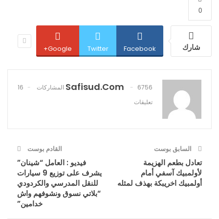
0
شارك
Google+
Twitter
Facebook
Safisud.com
6756 المشاركات
16
تعليقات
السابق بوست
القادم بوست
تعادل بطعم الهزيمة
فيديو : العامل “شينان”
لأولمبيك آسفي أمام
يشرف على توزيع 9 سيارات
أولمبيك اخريبكة بهذف لمثله
للنقل المدرسي والكردودي
“بلاتي نسوق ونشوفهم واش
خدامين”