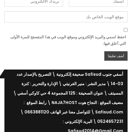
احفظ اسمي والبريد الإلكتروني وموقع الويب في هذا المتصفح للمرة الأولى
التي أعلق فيها.
أسفي جنوب Safisud صحيفة إلكترونية \ التصريح بالإصدار عدد
03-14 \ مدير النشر : منير الغرنيتي \ الإدارة والتحرير : كنزة
المسيتف \ عنوان الصحيفة : 125 المجموعة 4 حي كاوكي أسفي \
مضيف الموقع : النجاح هوت NAJA7HOST \ رابط الموقع :
Safisud.com \ للتواصل معنا عبر الهاتف 0663881120 \
0524657231 \ البريد الإلكتروني :
Safisud2014@gmail.com