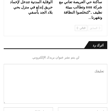
ساكنة حي العريصة تعاني مع
الوقاية المدنية تتدخل لإخماد
شركة sos وتطالب ببيئة
حريق إندلع في منزل بحي
نظيف ..”كنخلصوا النظافة
بلاد الجد بآسفي
وتقهرنا…
السابق
التالي
اترك رد
لن يتم نشر عنوان بريدك الإلكتروني.