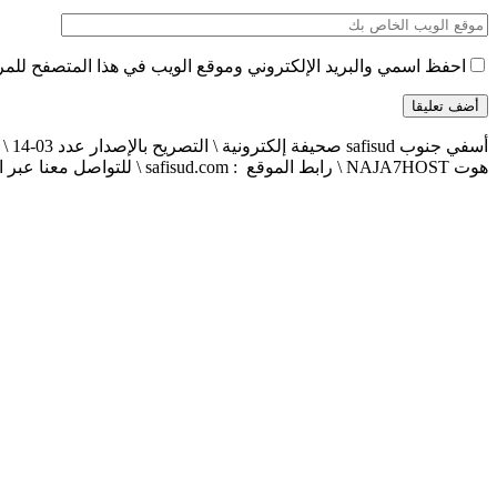
احفظ اسمي والبريد الإلكتروني وموقع الويب في هذا المتصفح للمرة 
هوت NAJA7HOST \ رابط الموقع : safisud.com \ للتواصل معنا عبر الهاتف 0663881120 \ 0524657231 \ البريد الإلكتروني : safisud2014@gmail.com