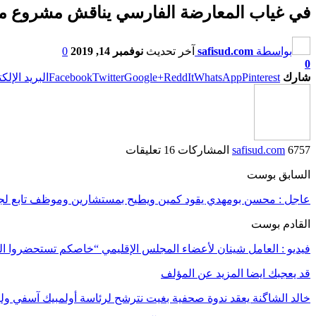
في غياب المعارضة الفارسي يناقش مشروع ميز
بواسطة
safisud.com
آخر تحديث
نوفمبر 14, 2019
0
0
شارك
Pinterest
WhatsApp
ReddIt
Google+
Twitter
Facebook
البريد الإلك
6757 المشاركات
safisud.com
16 تعليقات
السابق بوست
عاجل : محسن بومهدي يقود كمين ويطيح بمستشارين وموظف تابع لجماعة أنكا بتلقي 
القادم بوست
فيديو : العامل شينان لأعضاء المجلس الإقليمي “خاصكم تستحضروا المص
قد يعجبك ايضا
المزيد عن المؤلف
خالد الشاگنة يعقد ندوة صحفية بغيت نترشح لرئاسة أولمبيك آسفي ول