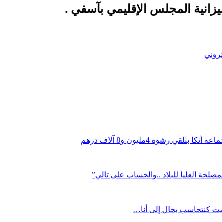
انية المجلس الإقليمي بآسفي .
تروني
رشوة 4مليون و8 آلاف درهم
لحة العليا للبلاد ..والحساب على تالي”
يت كنتحاسب بحال إلى أنا…