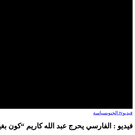
فيديو
tv.الجنوب
سياسة
فيديو : الفارسي يحرج عبد الله كاريم “كون بغيتو ديرو كون درتو 10 سنين هادي الفضل يرجع لل