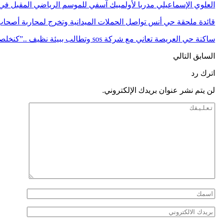
العلوي الإسماعيلي مدربا لأولمبيك آسفي للموسم الرياضي المقبل في 
قائدة ملحقة حي أنس تواصل الحملات الميدانية وتخرج لمحاربة أصحا
ساكنة حي العريصة تعاني مع شركة sos وتطالب ببيئة نظيف ..”كنخلصوا النظافة وتقهرنا…
السابق
التالي
اترك رد
لن يتم نشر عنوان بريدك الإلكتروني.