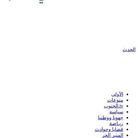
الحدث
الآولى
منوعات
tv.الجنوب
سياسة
جهويا ووطنيا
ريـاضة
قضايا وحوادث
المنبر الحر