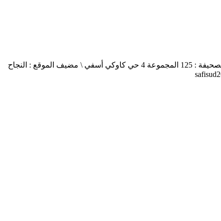
أسفي جنوب safisud صحيفة إلكترونية \ التصريح بالإصدار عدد 03-14 \ مدير النشر : منير الغرنيتي \ الإدارة والتحرير : كنزة المسيتف \ عنوان الصحيفة : 125 المجموعة 4 حي كاوكي أسفي \ مضيف الموقع : النجاح