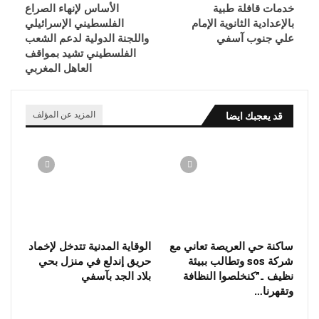
خدمات قافلة طبية
الأساس لإنهاء الصراع
بالإعدادية الثانوية الإمام
الفلسطيني الإسرائيلي
علي جنوب آسفي
واللجنة الدولية لدعم الشعب
الفلسطيني تشيد بمواقف
العاهل المغربي
قد يعجبك ايضا
المزيد عن المؤلف
ساكنة حي العريصة تعاني مع
الوقاية المدنية تتدخل لإخماد
شركة sos وتطالب ببيئة
حريق إندلع في منزل بحي
نظيف ..”كنخلصوا النظافة
بلاد الجد بآسفي
وتقهرنا…