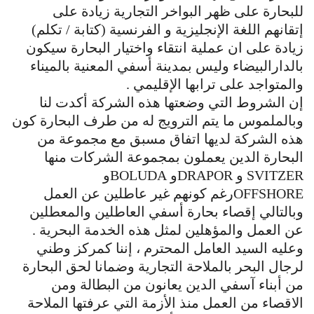
للبحارة على ظهر البواخر التجارية زيادة على
إتقانهم اللغة الإنجليزية و الفرنسية (كتابة / تكلم)
زيادة على ان عملية انتقاء واختيار البحارة سيكون
بالدارالبيضاء وليس بمدينة أسفي المعنية بالميناء
والمتواجد على ترابها الإقليمي .
إن الشروط التي وضعتها هذه الشركة أكدت لنا
وبالملموس ما يتم الترويج له من طرف البحارة كون
هذه الشركة لديها اتفاق مسبق مع مجموعة من
البحارة الدين يعملون بمجموعة الشركات منها
SVITZER و DRAPORو BOLUDAو
OFFSHOREرغم كونهم غير عاطلين عن العمل
وبالتالي إقصاء بحارة أسفي العاطلين والمعطلين
عن العمل والمؤهلين لمثل هذه الخدمة البحرية .
وعليه السيد العامل المحترم ، إننا كمركز وطني
لرجال البحر بالملاحة التجارية وضمانا لحق البحارة
من أبناء آسفي الدين يعانون من البطالة ومن
الاقصاء من العمل منذ الأزمة التي عرفتها الملاحة