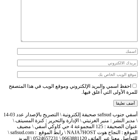
احفظ اسمي والبريد الإلكتروني وموقع الويب في هذا المتصفح
للمرة الأولى التي أعلق فيها.
أسفي جنوب safisud صحيفة إلكترونية \ التصريح بالإصدار عدد 03-14
\ مدير النشر : منير الغرنيتي \ الإدارة والتحرير : كنزة المسيتف \
عنوان الصحيفة : 125 المجموعة 4 حي كاوكي أسفي \ مضيف
الموقع : النجاح هوت NAJA7HOST \ رابط الموقع : safisud.com \
للتواصل معنا عبر الهاتف 0663881120 \ 0524657231 \ البريد