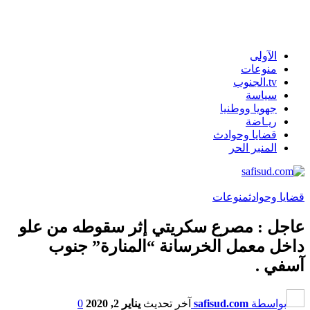
الآولى
منوعات
tv.الجنوب
سياسة
جهويا ووطنيا
ريـاضة
قضايا وحوادث
المنبر الحر
قضايا وحوادث
منوعات
عاجل : مصرع سكريتي إثر سقوطه من علو
داخل معمل الخرسانة “المنارة” جنوب
آسفي .
بواسطة
safisud.com
آخر تحديث
يناير 2, 2020
0