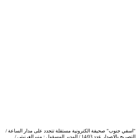
"اسفي جنوب" صحيفة الكترونية مستقلة تتجدد على مدار الساعة /
التصريح بالاصدار عدد 14/03 / المدير المسؤول : منيرالغرنيتي /