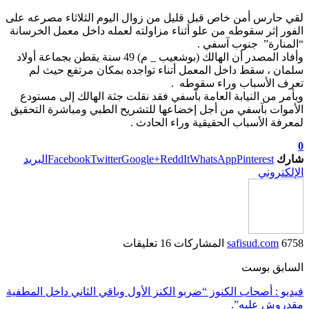
لقي حارس أمن خاص قبل قليل من زوال اليوم الثلاثاء مصرعه على
الفور إثر سقوطه من علو أثناء مزاولته لعمله داخل معمل الخرسانة
“المنارة” جنوب آسفي .
وأفاد المصدر أن الهالك (بوشعيب _ م) 49 سنة يقطن بجماعة أولاد
سلمان ، سقط داخل المعمل أتناء تواجده بمكان مرتفع حيث لم
تعرف الأسباب وراء سقوطه .
وبأمر من النيابة العامة بآسفي فقد نقلت جثة الهالك إلى مستودع
الأموات بآسفي من أجل إخضاعها للتشريح الطبي ومباشرة التحقيق
لمعرفة الأسباب الحقيقية وراء الحادث .
0
شارك
Pinterest
WhatsApp
ReddIt
Google+
Twitter
Facebook
البريد
الإلكتروني
6758 المشاركات
safisud.com
16 تعليقات
السابق بوست
فيديو : أصحاب الكنوز “ضربو الكنز الأول وباقي الثاني داخل المطفية
مقدروش عليه”.