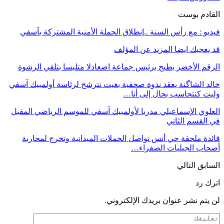
القادم بوست
فيديو : مع رأس السنة ..إنطلاق الحملة الأمنية المشتركة بآسفي
قد يعجبك ايضا
المزيد عن المؤلف
الرقم الأخضر يطيح برئيس جماعة اصعادلا متلبسا بتلقي الرشوة
خالد الشاگنة يعقد ندوة صحفية بغيت نترشح لرئاسة أولمبيك آسفي
وليت كنتحاسب بحال إلى أنا…
العلوي الإسماعيلي مدربا لأولمبيك آسفي للموسم الرياضي المقبل
في القسم الثاني
قائدة ملحقة حي أنس تواصل الحملات الميدانية وتخرج لمحاربة
أصحاب الجيليات الصفراء…
السابق
التالي
اترك رد
لن يتم نشر عنوان بريدك الإلكتروني.