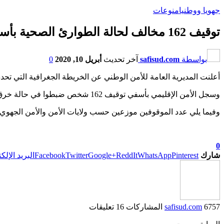
جهويا ووطنيا
منوعات
توقيف 162 مخالف لحالة الطوارئ الصحية بأسفي وهذه الخريطة الجغرافية للموقوفين حسب الجهات والأقاليم
بواسطة
safisud.com
آخر تحديث
أبريل 10, 2020
0
أعلنت المديرية العامة للأمن الوطني عن الخريطة الجغرافية التي تحدد الموق
وسجل الأمن الإقليمي بأسفي توقيف 162 شخص ضبطوا في حالة خرق لحالة الطوارئ الصحية .
وفيما يلي عدد الموقوفين موزعين حسب ولايات الأمن والأمن الجهوي و
0
شارك
Pinterest
WhatsApp
ReddIt
Google+
Twitter
Facebook
البريد الإلك
6757 المشاركات
safisud.com
16 تعليقات