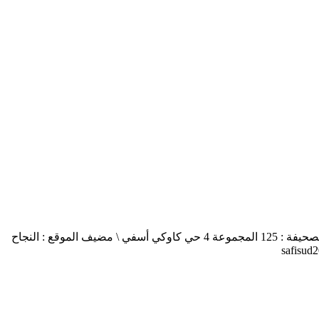
أسفي جنوب safisud صحيفة إلكترونية \ التصريح بالإصدار عدد 03-14 \ مدير النشر : منير الغرنيتي \ الإدارة والتحرير : كنزة المسيتف \ عنوان الصحيفة : 125 المجموعة 4 حي كاوكي أسفي \ مضيف الموقع : النجاح