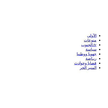
الآولى
منوعات
tv.الجنوب
سياسة
جهويا ووطنيا
ريـاضة
قضايا وحوادث
المنبر الحر