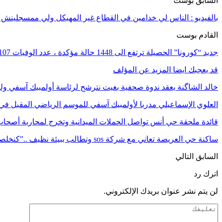
السابق بوست
بالفيديو : الناس لي خدامين في القطاع غير المهيكل ولي ممسجلينش
القادم بوست
جديد “كورونا” الحصيلة ترتفع الى 1448 حالة مؤكدة ، عدد الوفيات 107 وعدد المتعافين 122 حالة شفاء
قد يعجبك ايضا
المزيد عن المؤلف
خالد الشاگنة يعقد ندوة صحفية بغيت نترشح لرئاسة أولمبيك آسفي ول
العلوي الإسماعيلي مدربا لأولمبيك آسفي للموسم الرياضي المقبل في 
قائدة ملحقة حي أنس تواصل الحملات الميدانية وتخرج لمحاربة أصحا
ساكنة حي العريصة تعاني مع شركة sos وتطالب ببيئة نظيف ..”كنخلصوا النظافة وتقهرنا…
السابق
التالي
اترك رد
لن يتم نشر عنوان بريدك الإلكتروني.