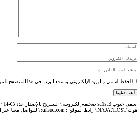
احفظ اسمي والبريد الإلكتروني وموقع الويب في هذا المتصفح للمرة 
هوت NAJA7HOST \ رابط الموقع : safisud.com \ للتواصل معنا عبر الهاتف 0663881120 \ 0524657231 \ البريد الإلكتروني : safisud2014@gmail.com