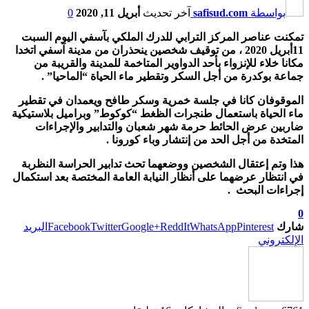
بواسطة
safisud.com
آخر تحديث
أبريل 11, 2020
0
تمكنت عناصر المركز الترابي للدرك الملكي بآسفي اليوم السبت
11أبريل 2020 ، من توقيف شخصين ينحذران من مدينة آسفي اتخدا
مكانا خلاء للإنزواء بأحد الدواوير المتاخمة للمدينة والقريبة من
جماعة بوكدرة من أجل السكر وتقطير ماء الحياة “الماحيا” .
الموقوفان كانا في جلسة خمرية وسكر طافح ويعمدان في تقطير
ماء الحياة باستعمال طنجرات الظغط “كوكوط” وبراميل بلاستيكية
ضاربين عرض الحائط حرمة شهر شعبان والتدابير والإجراءات
المتخدة من أجل الحد من إنتشار وباء كورونا .
هذا وتم إعتقال الشخصين ووضعهما تحث تدابير الحراسة النظربة
في انتظار عرضهما على أنظار النيابة العامة المختصة بعد استكمال
إجراءات البحث .
0
شارك
Pinterest
WhatsApp
ReddIt
Google+
Twitter
Facebook
البريد
الإلكتروني