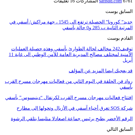
6761 المشاركات
safisud.com
16 تعليقات
السابق بوست
جديد” كورونا” الحصيلة ترتفع الى 1545 ، جهة مراكش/ أسفي في
المرتبة الثانية ب 285 و0 حالة بآسفي
القادم بوست
توقيف242 مخالف لحالة الطوارئ بآسفي وهذه حصيلة العمليات
الأمنية لمختلف مصالح المديرية العامة للأمن الوطني الى غاية 11
أبريل
قد يعجبك ايضا
المزيد عن المؤلف
رواد فن الحلقة في اليوم الثاني من فعاليات مهرجان مسرح القرب
بآسفي
إفتتاح فعاليات مهرجان مسرح القرب لكرنفال “دينيسوس” بآسفي
شركة SOS تغرق أحياء آسفي في الأزبال وتحولها إلى مطارح
الرقم الأخضر يطيح برئيس جماعة اصعادلا متلبسا بتلقي الرشوة
السابق
التالي