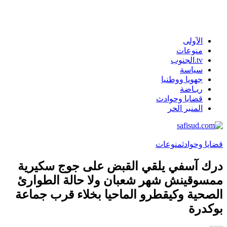
الآولى
منوعات
tv.الجنوب
سياسة
جهويا ووطنيا
ريـاضة
قضايا وحوادث
المنبر الحر
قضايا وحوادث
منوعات
درك آسفي يلقي القبض على جوج سكيرية
ممسوقينش شهر شعبان ولا حالة الطوارئ
الصحية وكيقطرو الماحيا بخلاء قرب جماعة
بوكدرة