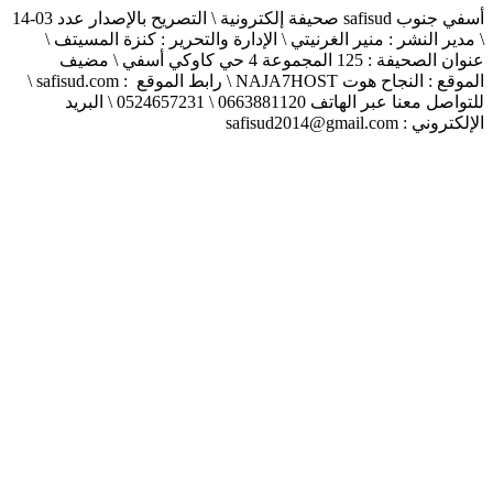
أسفي جنوب safisud صحيفة إلكترونية \ التصريح بالإصدار عدد 03-14
\ مدير النشر : منير الغرنيتي \ الإدارة والتحرير : كنزة المسيتف \
عنوان الصحيفة : 125 المجموعة 4 حي كاوكي أسفي \ مضيف
الموقع : النجاح هوت NAJA7HOST \ رابط الموقع : safisud.com \
للتواصل معنا عبر الهاتف 0663881120 \ 0524657231 \ البريد
الإلكتروني : safisud2014@gmail.com