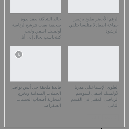
الرقم الأخضر يطيح برئيس
خالد الشاگنة يعقد ندوة
جماعة اصعادلا متلبسا بتلقي
صحفية بغيت نترشح لرئاسة
الرشوة
أولمبيك آسفي وليت
كنتحاسب بحال إلى أنا…
العلوي الإسماعيلي مدربا
قائدة ملحقة حي أنس تواصل
لأولمبيك آسفي للموسم
الحملات الميدانية وتخرج
الرياضي المقبل في القسم
لمحاربة أصحاب الجيليات
الثاني
الصفراء…
السابق
التالي