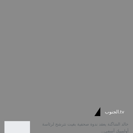
tv.الجنوب
خالد الشاگنة يعقد ندوة صحفية بغيت نترشح لرئاسة
أولمبيك آسفي…