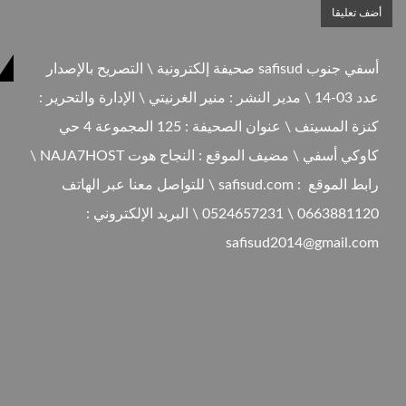
أسفي جنوب safisud صحيفة إلكترونية \ التصريح بالإصدار
عدد 03-14 \ مدير النشر : منير الغرنيتي \ الإدارة والتحرير :
كنزة المسيتف \ عنوان الصحيفة : 125 المجموعة 4 حي
كاوكي أسفي \ مضيف الموقع : النجاح هوت NAJA7HOST \
رابط الموقع : safisud.com \ للتواصل معنا عبر الهاتف
0663881120 \ 0524657231 \ البريد الإلكتروني :
safisud2014@gmail.com