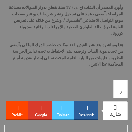
وأورد المصدر أن الشاب (ح . ن) 19 سنة يقطن بدوار السوالات بجماعة
المراسلة بآسفي ، عمد على تسجيل ونشر شريط فيديو عبر صفحات
موقع التواصل الاجتماعي “فايسبوك”، وشرع من خلاله على تحريض
العامة لخرق حالة الطوارئ الصحية والإجراءات الوقائية ضد وباء
كورونا .
هذا ومباشرة بعد نشر الفيديو فقد تمكنت عناصر الدرك الملكي بآسفي
من تحديد هوية الشاب وتوقيفه ليتم الاحتفاظ به تحت تدابير الحراسة
النظرية بتعليمات من النيابة العامة المختصة، في إنتظار تقديمه أمام
المحاكمة غذا الاثنين .
0
شارك
ReddIt
Google+
Twitter
Facebook