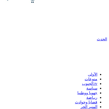
الحدث
الآولى
منوعات
tv.الجنوب
سياسة
جهويا ووطنيا
ريـاضة
قضايا وحوادث
المنبر الحر