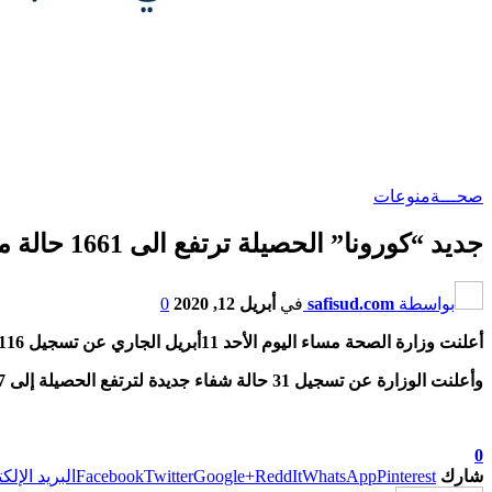
صحـــة
منوعات
جديد “كورونا” الحصيلة ترتفع الى 1661 حالة مؤكدة عدد الوفيات يرتفع الى 118 وعدد المتعافين 177 حالة شفاء
بواسطة
safisud.com
في
أبريل 12, 2020
0
أعلنت وزارة الصحة مساء اليوم الأحد 11أبريل الجاري عن تسجيل 116 حالة جديدة خلال 24 ساعة الماضية لترتفع الحصيلة إلى 1661 .
وأعلنت الوزارة عن تسجيل 31 حالة شفاء جديدة لترتفع الحصيلة إلى 177 ،فيما سجل 7 حالات وفاة حيت ارتفعت الحصيلة الى 118 .
0
شارك
Pinterest
WhatsApp
ReddIt
Google+
Twitter
Facebook
البريد الإلك