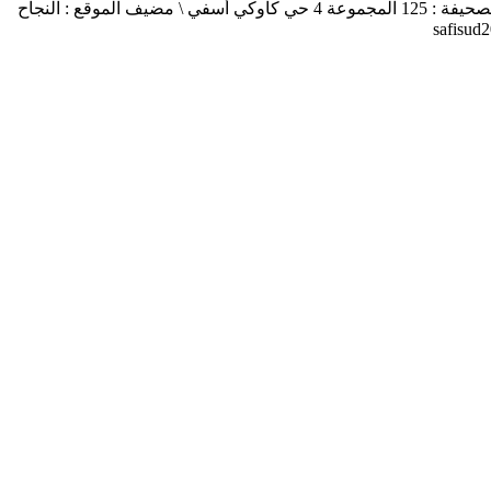
أسفي جنوب safisud صحيفة إلكترونية \ التصريح بالإصدار عدد 03-14 \ مدير النشر : منير الغرنيتي \ الإدارة والتحرير : كنزة المسيتف \ عنوان الصحيفة : 125 المجموعة 4 حي كاوكي أسفي \ مضيف الموقع : النجاح