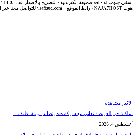
هوت NAJA7HOST \ رابط الموقع : safisud.com \ للتواصل معنا عبر الهاتف 0663881120 \ 0524657231 \ البريد الإلكتروني : safisud2014@gmail.com
الاكتر مشاهدة
ساكنة حي العريصة تعاني مع شركة sos وتطالب ببيئة نظيف…
أغسطس 4, 2026
الوقاية المدنية تتدخل لإخماد حريق إندلع في منزل بحي بلاد…