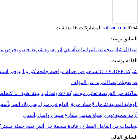
6754 المشاركات
safisud.com
16 تعليقات
السابق بوست
إعتقال شاب بجماعة لمراسلة بآسفي إثر نشره شريط فيديو يحرض عل
القادم بوست
شركة CLOUDER تساهم في حملة مواجهة جائحة كورونا بتوفير استضافة موقع بالمجان
قد يعجبك ايضا
المزيد عن المؤلف
ساكنة حي العريصة تعاني مع شركة sos وتطالب ببيئة نظيف ..”كنخلصوا النظافة وتقهرنا…
الوقاية المدنية تتدخل لإخماد حريق إندلع في منزل بحي بلاد الجد بآسف
أزمة صحية ‎تودي بحياة ستيني بشارع سيدي واصل بآسفي
بتعليمات من العامل الفطاح ، قائدة ملحقة حي أنس تقود حملة مشتر
السابق
التالي