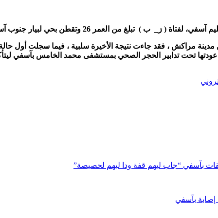
 ب ) تبلغ من العمر 26 وتقطن بحي لبيار جنوب آسفي .
دينة مراكش ، فقد جاءت نتيجة الأخيرة سلبية ، فيما سجلت أول حالة ب
ا تحت تدابير الحجر الصحي بمستشفى محمد الخامس بآسفي ليتأكد مساء ا
تروني
ات بآسفي “جاب ليهم قفة ودا ليهم لحصيصة”