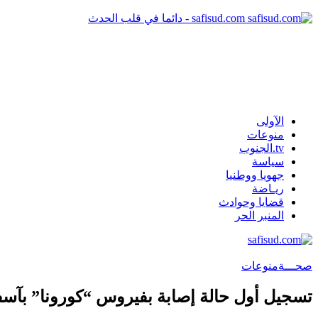
safisud.com - دائما في قلب الحدث
الآولى
منوعات
tv.الجنوب
سياسة
جهويا ووطنيا
ريـاضة
قضايا وحوادث
المنبر الحر
صحـــة
منوعات
تسجيل أول حالة إصابة بفيروس “كورونا” بآسفي