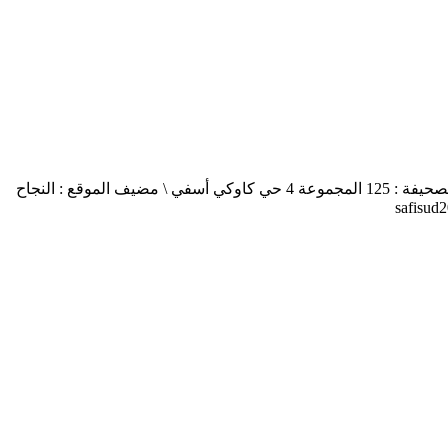
أسفي جنوب safisud صحيفة إلكترونية \ التصريح بالإصدار عدد 03-14 \ مدير النشر : منير الغرنيتي \ الإدارة والتحرير : كنزة المسيتف \ عنوان الصحيفة : 125 المجموعة 4 حي كاوكي أسفي \ مضيف الموقع : النجاح