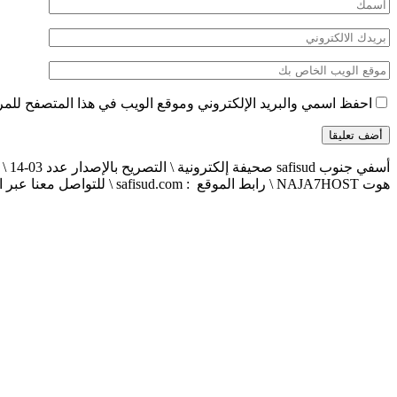
احفظ اسمي والبريد الإلكتروني وموقع الويب في هذا المتصفح للمرة 
هوت NAJA7HOST \ رابط الموقع : safisud.com \ للتواصل معنا عبر الهاتف 0663881120 \ 0524657231 \ البريد الإلكتروني : safisud2014@gmail.com