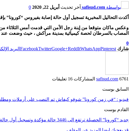
بواسطة
safisud.com
آخر تحديث
أبريل 22, 2020
0
أكدت التحاليل المخبرية تسجيل أول حالة إصابة بفيروس “كورونا” بإقليم آسفي، لفتاة ( ز_
وعكس ماكان متوقعا من إبنة رجل الأمن التي قدمت أمس الثلاثاء من م
المصاب بالسرطان لحصة كيميائية بمدينة مراكش ، حيث وضعت عند عودته
0
شارك
Pinterest
WhatsApp
ReddIt
Google+
Twitter
Facebook
البريد الإلك
6761 المشاركات
safisud.com
16 تعليقات
السابق بوست
فيديو : “في زمن كورونا” شوفو كيفاش تم النصب على أرملات ومطلق
القادم بوست
جديد “كورونا” الحصيلة ترتفع الى 3446 حالة مؤكدة وتسجيل أول حالة إصابة بآسفي
قد يعجبك ايضا
المزيد عن المؤلف