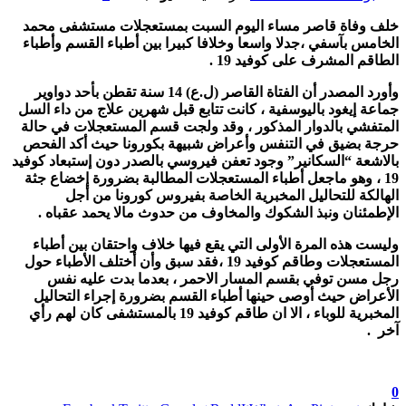
خلف وفاة قاصر مساء اليوم السبت بمستعجلات مستشفى محمد
الخامس بآسفي ،جدلا واسعا وخلافا كبيرا بين أطباء القسم وأطباء
الطاقم المشرف على كوفيد 19 .
وأورد المصدر أن الفتاة القاصر (ل.ع) 14 سنة تقطن بأحد دواوير
جماعة إيغود باليوسفية ، كانت تتابع قبل شهرين علاج من داء السل
المتفشي بالدوار المذكور ، وقد ولجت قسم المستعجلات في حالة
حرجة بضيق في التنفس وأعراض شبيهة بكورونا حيث أكد الفحص
بالاشعة “السكانير” وجود تعفن فيروسي بالصدر دون إستبعاد كوفيد
19 ، وهو ماجعل أطباء المستعجلات المطالبة بضرورة إخضاع جثة
الهالكة للتحاليل المخبرية الخاصة بفيروس كورونا من أجل
الإطمئنان ونبذ الشكوك والمخاوف من حدوث مالا يحمد عقباه .
وليست هذه المرة الأولى التي يقع فيها خلاف واحتقان بين أطباء
المستعجلات وطاقم كوفيد 19 ،فقد سبق وأن أختلف الأطباء حول
رجل مسن توفي بقسم المسار الاحمر ، بعدما بدت عليه نفس
الأعراض حيث أوصى حينها أطباء القسم بضرورة إجراء التحاليل
المخبرية للوباء ، الا ان طاقم كوفيد 19 بالمستشفى كان لهم رأي
آخر .
0