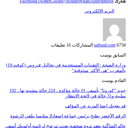
شارك
Pinterest
WhatsApp
ReddIt
Google+
Twitter
Facebook
البريد الإلكتروني
6758 المشاركات
safisud.com
16 تعليقات
السابق بوست
وزارة الصحة : التقنيات المستخدمة في تحاليل فيروس (كوفيد-19)
بالمغرب “هي الأكثر موثوقية”
القادم بوست
جديد “كورونا” بآسفي 01 حالة مؤكدة ، 224 حالة مشتبه بها ، 192
سلبية و31 حالة في لائحة الإنتظار
قد يعجبك ايضا
المزيد عن المؤلف
الرقم الأخضر يطيح برئيس جماعة اصعادلا متلبسا بتلقي الرشوة
خالد الشاگنة يعقد ندوة صحفية بغيت نترشح لرئاسة أولمبيك آسفي