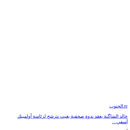
tv.الجنوب
خالد الشاگنة يعقد ندوة صحفية بغيت نترشح لرئاسة أولمبيك
آسفي…