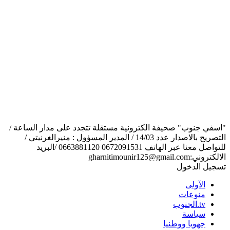
"اسفي جنوب" صحيفة الكترونية مستقلة تتجدد على مدار الساعة /
التصريح بالاصدار عدد 14/03 / المدير المسؤول : منيرالغرنيتي /
للتواصل معنا عبر الهاتف 0672091531 0663881120 /البريد
الالكتروني:gharnitimounir125@gmail.com
تسجيل الدخول
الآولى
منوعات
tv.الجنوب
سياسة
جهويا ووطنيا