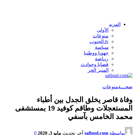
المزيد
الآولى
منوعات
tv.الجنوب
سياسة
جهويا ووطنيا
ريـاضة
قضايا وحوادث
المنبر الحر
صحـــة
منوعات
وفاة قاصر يخلق الجدل بين أطباء
المستعجلات وطاقم كوفيد 19 بمستشفى
محمد الخامس بآسفي
بواسطة
safisud.com
آخر تحديث
مايو 3, 2020
0