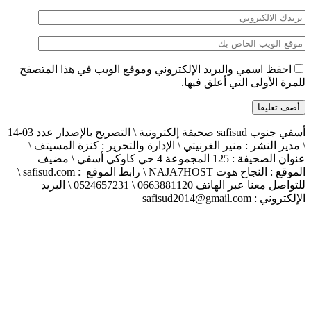
احفظ اسمي والبريد الإلكتروني وموقع الويب في هذا المتصفح
للمرة الأولى التي أعلق فيها.
أسفي جنوب safisud صحيفة إلكترونية \ التصريح بالإصدار عدد 03-14
\ مدير النشر : منير الغرنيتي \ الإدارة والتحرير : كنزة المسيتف \
عنوان الصحيفة : 125 المجموعة 4 حي كاوكي أسفي \ مضيف
الموقع : النجاح هوت NAJA7HOST \ رابط الموقع : safisud.com \
للتواصل معنا عبر الهاتف 0663881120 \ 0524657231 \ البريد
الإلكتروني : safisud2014@gmail.com