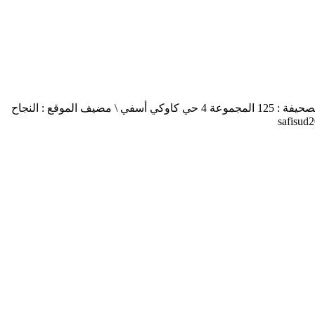
أسفي جنوب safisud صحيفة إلكترونية \ التصريح بالإصدار عدد 03-14 \ مدير النشر : منير الغرنيتي \ الإدارة والتحرير : كنزة المسيتف \ عنوان الصحيفة : 125 المجموعة 4 حي كاوكي أسفي \ مضيف الموقع : النجاح