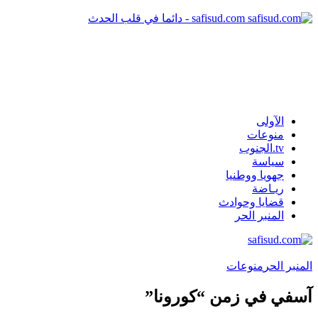
safisud.com - دائما في قلب الحدث
الآولى
منوعات
tv.الجنوب
سياسة
جهويا ووطنيا
ريـاضة
قضايا وحوادث
المنبر الحر
المنبر الحر
منوعات
آسفي في زمن “كورونا”