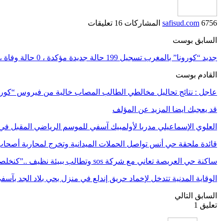
6756 المشاركات
safisud.com
16 تعليقات
السابق بوست
جديد “كورونا” بالمغرب تسجيل 199 حالة جديدة مؤكدة ، 0 حالة وفاة ،137 حالة شفاء والحصيلة ترتفع الى 5910 خلال 24 ساعة الماضية
القادم بوست
عاجل : نتائج تحاليل مخالطي الطالب المصاب خالية من فيروس “كورو
قد يعجبك ايضا
المزيد عن المؤلف
العلوي الإسماعيلي مدربا لأولمبيك آسفي للموسم الرياضي المقبل في 
قائدة ملحقة حي أنس تواصل الحملات الميدانية وتخرج لمحاربة أصحا
ساكنة حي العريصة تعاني مع شركة sos وتطالب ببيئة نظيف ..”كنخلصوا النظافة وتقهرنا…
الوقاية المدنية تتدخل لإخماد حريق إندلع في منزل بحي بلاد الجد بآسف
السابق
التالي
تعليق 1