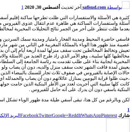
بواسطة
safisud.com
آخر تحديث
أغسطس 30, 2020
1
كثيرة هي الأسئلة والاستفسارات التي ظلت تطرحها ساكنة إقليم آسفي
أسئلة واستفسارات الساكنة هي ظاهرة عدم انتقال عدوى الفيروس من 
بعدما ظلت تنتظر على أحر من الجمر نتائج التحليلات المخبرية لمخالطي
فاسفي حاضرة المحيط ومدينة الفخار بامتياز ومدينة سمك السردين ومد
عصيبة منذ ظهور هذا الوباء بالمملكة المغربية في الثاني من شهر م
تعيش وتخالط المخالطين تحت سقف منزلها لمدة أربعة أيام إلى أن بدأت
مخالطيها كلها سلبية.، وهو الأمر الذي زاد طرح العديد من الأسئلة و
المخبرية ايجابية بناء على طلب تقدمت به رئاسة الجامعة إلى السلط
يعيش لمدة فاقت الشهر تحت سقف منزل والديه، دون أن يصاب ولو فرد وا
حالات الإصابة بالفيروس في صفوف ثلاث تجار للسمك بالبيضاء الذين خض
،حيث ظلوا قرابة اليومين بمنازل عائلاتهم دون أن يصاب والحمدلله اي ف
كانت كلها سلبية التي أجريت لعدد من الأطر البنكية الذين حامت حول
البنكية باسفي دون أن يدرك على أنه حامل للفيروس
.
لكن وبالرغم من كل هذا، تبقى آسفي طيلة مدة ظهور الوباء تشكل استث
1
شارك
Pinterest
WhatsApp
ReddIt
Google+
Twitter
Facebook
البريد الإلك