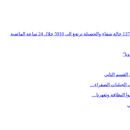
نا”
القسم الثاني
ب الجيليات الصفراء…
ي