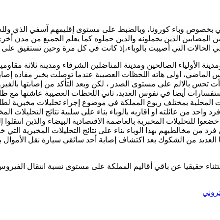
 بخصوص وباء كورونا، وبالضبط على مستوى إقليمهم آسفي الذي ولله ال
المصابين الذين يحملونه والذين حملوه كما يعلم الجميع من مدن أخر
 الحالات التي أصيبت بالوباء،إذ كانت في كل مرة وحين تستفيق على أخب
ينة الأولياء الصالحين ومدينة المناضلين الشرفاء ومدينة ثلاثة مقاو
ارس الماضي، اولى هاته اللحظات العصيبة عندما توصلت بخبر مفاده إص
 تحس بالالم على مستوى الصدر ، لكن وبعد التأكد من إصابتها بالفيروس
الاستفسارات أيضا في نفوس العديد، ثاني اللحظات العصيبة عاشتها مع ط
ات المحلية بمختلف ربوع المملكة في موضوع إجراء تحليلات مخبرية لط
حد من عائلته او اقاربه بالوباء بناء على سلبية نتائج التحليلات الم
عوا للتحليلات المخبرية بالعاصمة الاقتصادية البيضاء والذين انتقلوا
رد من مخالطيهم بهذا الوباء بناء على نتائج التحليلات المخبرية التي خ
ها العديد من الشكوك بعد اكتشاف إصابة أحد سائقي سيارة نقل الأموا
ناء حقيقيا عن باقي أقاليم المملكة على مستوى نسبة انتقال الفيروس 
تروني