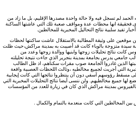
حمد لم تسجل فيه ولا حالة واحدة مصدرها الإقليم، بل ما زاد من
ى.فحقيقة انها محطات عدة ومواقف صعبة تلك التي عاشتها الساكنة
ار تفيد سلبية نتائج التحاليل المخبرية للمخالطين
.
مين موقعين على وثيقة المطالبة بالاستقلال عاشت ساكنتها لحظات
ابة سيدة متزوجة بالوباء كانت قد أصيبت به بمدينة مراكش،حيث ظلت
 كانت نتائج تحليلات زوجها وابنيها ووالدة زوجها وعدد من
الب جامعي يدرس بجامعة بمدينة بنجرير الذي جاءت نتيجة تحليلته
لبتها الذين غادروا الجامعة صوب مقرات سكناهم، اذ ظل الطالب
خبرية التي أجريت لجميع مخالطيه ،وثالث اللحظات العصبية واقعة
 إلى مسقط رؤوسهم آسفي دون أن ينتظروا نتائجها التي كانت إيجابية
ضع لها جميع مخالطيهم. ولن ننسى أيضا نتائج التحليلات المخبرية التي
ل بالفيروس بمدينة مراكش الذي كان في زيارة للعدد من المؤسسات
بين المخالطين التي كانت منعدمة بالتمام والكمال
.