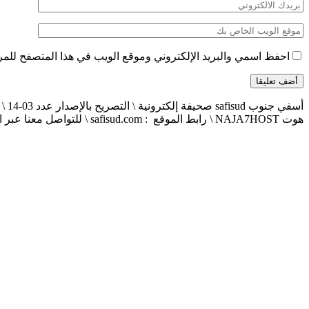
احفظ اسمي والبريد الإلكتروني وموقع الويب في هذا المتصفح للمرة 
هوت NAJA7HOST \ رابط الموقع : safisud.com \ للتواصل معنا عبر الهاتف 0663881120 \ 0524657231 \ البريد الإلكتروني : safisud2014@gmail.com