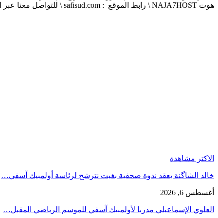
هوت NAJA7HOST \ رابط الموقع : safisud.com \ للتواصل معنا عبر الهاتف 0663881120 \ 0524657231 \ البريد الإلكتروني : safisud2014@gmail.com
الاكتر مشاهدة
خالد الشاگنة يعقد ندوة صحفية بغيت نترشح لرئاسة أولمبيك آسفي…
أغسطس 6, 2026
العلوي الإسماعيلي مدربا لأولمبيك آسفي للموسم الرياضي المقبل…