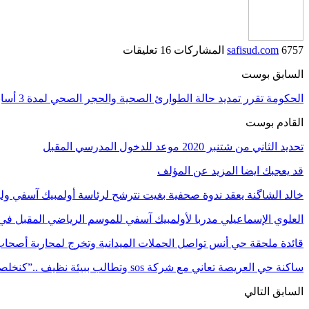
6757 المشاركات
safisud.com
16 تعليقات
السابق بوست
الحكومة تقرر تمديد حالة الطوارئ الصحية والحجر الصحي لمدة 3 أسابيع إضافية
القادم بوست
تحديد الثاني من شتنبر 2020 موعد للدخول المدرسي المقبل
قد يعجبك ايضا
المزيد عن المؤلف
خالد الشاگنة يعقد ندوة صحفية بغيت نترشح لرئاسة أولمبيك آسفي ول
العلوي الإسماعيلي مدربا لأولمبيك آسفي للموسم الرياضي المقبل في 
قائدة ملحقة حي أنس تواصل الحملات الميدانية وتخرج لمحاربة أصحا
ساكنة حي العريصة تعاني مع شركة sos وتطالب ببيئة نظيف ..”كنخلصوا النظافة وتقهرنا…
السابق
التالي