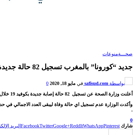
صحـــة
منوعات
جديد “كورونا” بالمغرب تسجيل 82 حالة جديدة مؤكدة ،0 حالة وفاة ،98حالة شفاء والحصيلة ترتفع الى 6952 خلال 24 ساعة الماضية
بواسطة
safisud.com
في
مايو 18, 2020
0
أعلنت وزارة الصحة عن تسجيل 82 حالة إصابة جديدة بكوفيد 19 خلال 24 ساعة الماضية لترتفع الحصيلة الى 6952 حالة مؤكدة .
.
0
شارك
Pinterest
WhatsApp
ReddIt
Google+
Twitter
Facebook
البريد الإلك