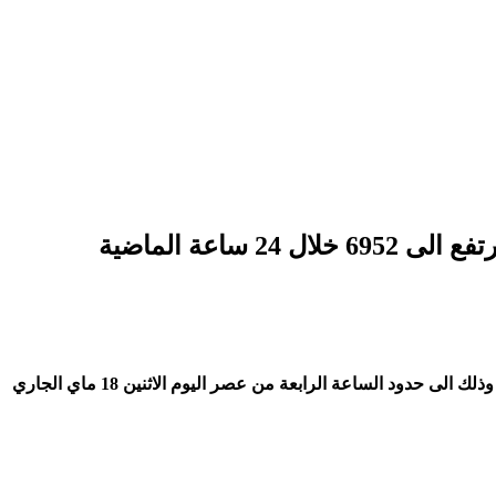
وأكدت الوزارة عدم تسجيل اي حالة وفاة ليبقى العدد الاجمالي في حدود 192 حالة ، فيما سجلت98 حالة شفاء جديدة ليرتفع العدد إلى 3758، وذلك الى حدود الساعة الرابعة من عصر اليوم الاثنين 18 ماي الجاري