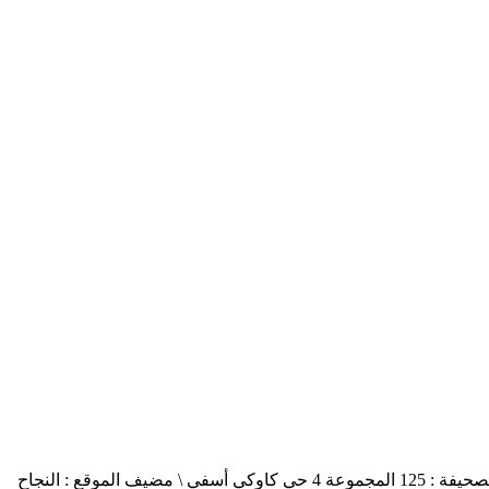
أسفي جنوب safisud صحيفة إلكترونية \ التصريح بالإصدار عدد 03-14 \ مدير النشر : منير الغرنيتي \ الإدارة والتحرير : كنزة المسيتف \ عنوان الصحيفة : 125 المجموعة 4 حي كاوكي أسفي \ مضيف الموقع : النجاح