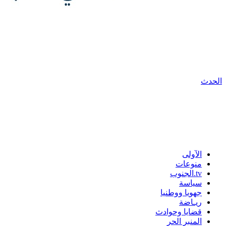
الحدث
الآولى
منوعات
tv.الجنوب
سياسة
جهويا ووطنيا
ريـاضة
قضايا وحوادث
المنبر الحر