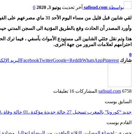
بواسطة
safisud.com
آخر تحديث
يونيو 3, 2020
0
لقي شابين قبل قليل من مساء اليوم الأحد 31 ماي مصرعهم على الفور إثر إصطدام دراجتهم النارية بسيارة إسعاف تابعة للجماعة القروية حد احرارة .
وأورد المصدر أن الحادث وقع بالطريق المؤدية الى السجن المدني حي
هذا وتم نقل جثثي الشابين الى مستودع الأمواث بآسفي ، فيما ترك ا
احترامهم لعلامات المرور من جهة أخرى.
0
شارك
Pinterest
WhatsApp
ReddIt
Google+
Twitter
Facebook
البريد الإلك
6758 المشاركات
safisud.com
16 تعليقات
السابق بوست
جديد “كورونا” بالمغرب تسجيل 27 حالة جديدة مؤكدة ،01 حالة وفاة ،58 حالة شفاء والحصيلة ترتفع الى 7807 خلال 24 ساعة الماضية
القادم بوست
حصري : إخضاع المصابين الثلاثة الوافدين من البيضاء لتحاليل مضادة 