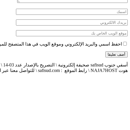
احفظ اسمي والبريد الإلكتروني وموقع الويب في هذا المتصفح للمرة 
هوت NAJA7HOST \ رابط الموقع : safisud.com \ للتواصل معنا عبر الهاتف 0663881120 \ 0524657231 \ البريد الإلكتروني : safisud2014@gmail.com