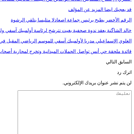
قد يعجبك ايضا
المزيد عن المؤلف
الرقم الأخضر يطيح برئيس جماعة اصعادلا متلبسا بتلقي الرشوة
خالد الشاگنة يعقد ندوة صحفية بغيت نترشح لرئاسة أولمبيك آسفي ول
العلوي الإسماعيلي مدربا لأولمبيك آسفي للموسم الرياضي المقبل في 
قائدة ملحقة حي أنس تواصل الحملات الميدانية وتخرج لمحاربة أصحا
السابق
التالي
اترك رد
لن يتم نشر عنوان بريدك الإلكتروني.