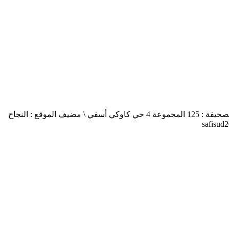
أسفي جنوب safisud صحيفة إلكترونية \ التصريح بالإصدار عدد 03-14 \ مدير النشر : منير الغرنيتي \ الإدارة والتحرير : كنزة المسيتف \ عنوان الصحيفة : 125 المجموعة 4 حي كاوكي أسفي \ مضيف الموقع : النجاح