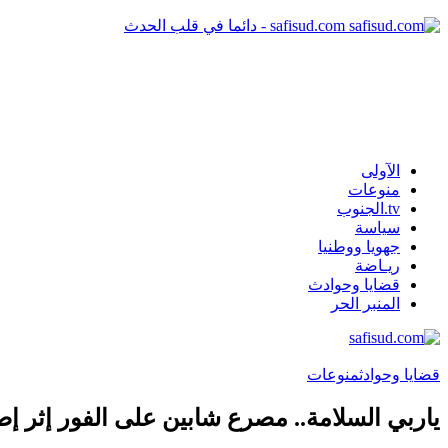
safisud.com - دائما في قلب الحدث
الآولى
منوعات
tv.الجنوب
سياسة
جهويا ووطنيا
ريـاضة
قضايا وحوادث
المنبر الحر
قضايا وحوادث
منوعات
ياربي السلامة.. مصرع شابين على الفور إثر إ