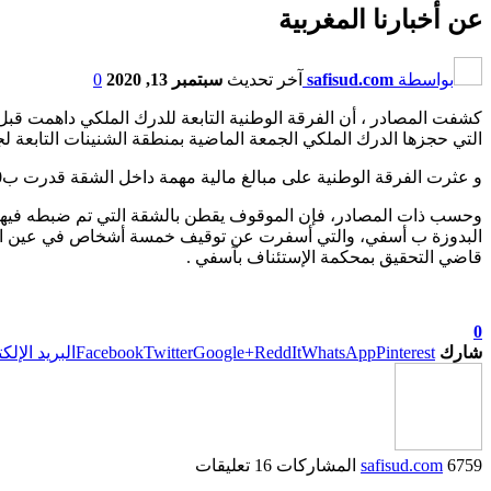
عن أخبارنا المغربية
بواسطة
safisud.com
آخر تحديث
سبتمبر 13, 2020
0
التي حجزها الدرك الملكي الجمعة الماضية بمنطقة الشنينات التابعة لج
و عثرت الفرقة الوطنية على مبالغ مالية مهمة داخل الشقة قدرت ب200 مليون سنتيم، كما حجزت على سيارته الخاصة، وانتقلت مع الموقوف الى شقق أخرى في ملكيته.
البدوزة ب أسفي، والتي أسفرت عن توقيف خمسة أشخاص في عين المكان
قاضي التحقيق بمحكمة الإستئناف بآسفي .
0
شارك
Pinterest
WhatsApp
ReddIt
Google+
Twitter
Facebook
البريد الإلك
6759 المشاركات
safisud.com
16 تعليقات