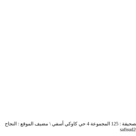
أسفي جنوب safisud صحيفة إلكترونية \ التصريح بالإصدار عدد 03-14 \ مدير النشر : منير الغرنيتي \ الإدارة والتحرير : كنزة المسيتف \ عنوان الصحيفة : 125 المجموعة 4 حي كاوكي أسفي \ مضيف الموقع : النجاح