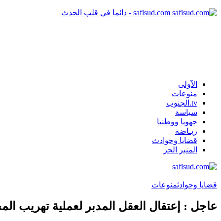
safisud.com - دائما في قلب الحدث
الآولى
منوعات
tv.الجنوب
سياسة
جهويا ووطنيا
ريـاضة
قضايا وحوادث
المنبر الحر
قضايا وحوادث
منوعات
عاجل : إعتقال العقل المدبر لعملية تهريب ال