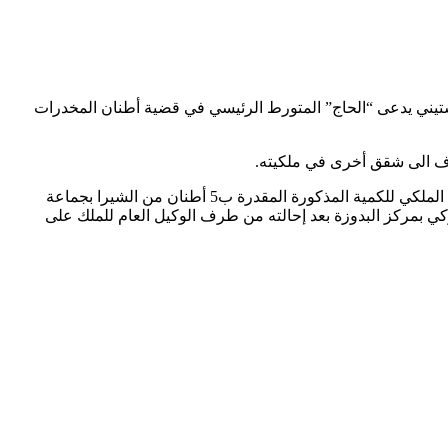
يل شقة بإقامة mas palomas وسط طنجة، وقامت بتوقيف شخص ستيني يدعى “الحاج” المتورط الرئيسي في قضية أطنان المخدرات
وحسب ذات المصادر، فإن الموقوف يقطن بالشقة التي تم ضبطه فيها بمعية زوجته الثانية، حيث توارى عن الأنظار بمجرد حجز مصالح الدرك الملكي للكمية المذكورة المقدرة ب5 أطنان من الشيرا بجماعة
 بمركز البدوزة بعد إحالته من طرف الوكيل العام للملك على