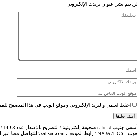
لن يتم نشر عنوان بريدك الإلكتروني.
احفظ اسمي والبريد الإلكتروني وموقع الويب في هذا المتصفح للمرة 
هوت NAJA7HOST \ رابط الموقع : safisud.com \ للتواصل معنا عبر الهاتف 0663881120 \ 0524657231 \ البريد الإلكتروني : safisud2014@gmail.com