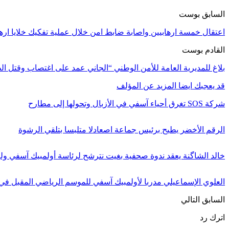
السابق بوست
اعتقال خمسة ارهابيين واصابة ضابط امن خلال عملية تفكيك خلايا اره
القادم بوست
بلاغ للمديرية العامة للأمن الوطني “الجاني عمد على اغتصاب وقتل ا
قد يعجبك ايضا
المزيد عن المؤلف
شركة SOS تغرق أحياء آسفي في الأزبال وتحولها إلى مطارح
الرقم الأخضر يطيح برئيس جماعة اصعادلا متلبسا بتلقي الرشوة
خالد الشاگنة يعقد ندوة صحفية بغيت نترشح لرئاسة أولمبيك آسفي ول
العلوي الإسماعيلي مدربا لأولمبيك آسفي للموسم الرياضي المقبل في 
السابق
التالي
اترك رد