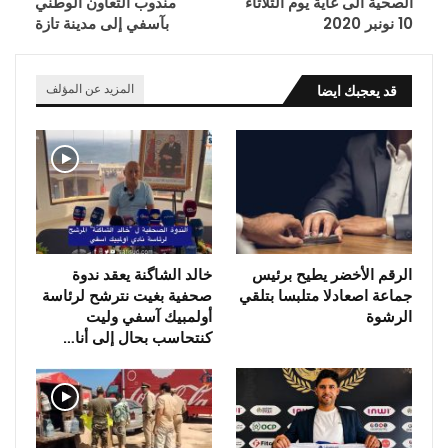
الصحية الى غاية يوم الثلاثاء
مندوب التعاون الوطني
10 نونبر 2020
بآسفي إلى مدينة تازة
قد يعجبك ايضا
المزيد عن المؤلف
الرقم الأخضر يطيح برئيس
خالد الشاگنة يعقد ندوة
جماعة اصعادلا متلبسا بتلقي
صحفية بغيت نترشح لرئاسة
الرشوة
أولمبيك آسفي وليت
كنتحاسب بحال إلى أنا…