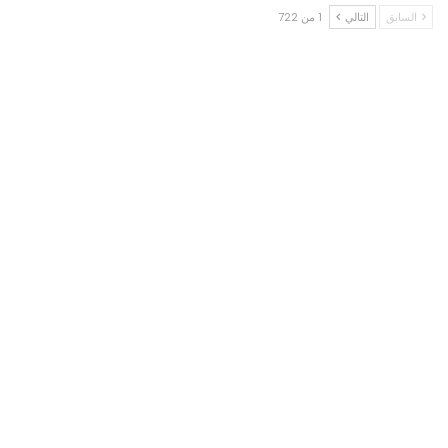
السابق
التالي
1 من 722