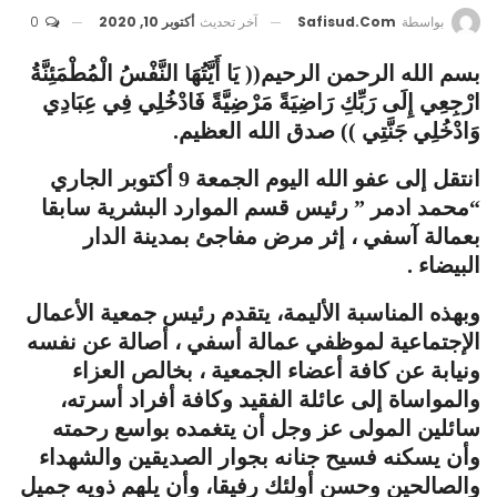
آخر تحديث
أكتوبر 10, 2020
0
بواسطة
Safisud.com
بسم الله الرحمن الرحيم(( يَا أَيَّتُهَا النَّفْسُ الْمُطْمَئِنَّةُ
ارْجِعِي إِلَى رَبِّكِ رَاضِيَةً مَرْضِيَّةً فَادْخُلِي فِي عِبَادِي
وَادْخُلِي جَنَّتِي )) صدق الله العظيم.
انتقل إلى عفو الله اليوم الجمعة 9 أكتوبر الجاري
“محمد ادمر ” رئيس قسم الموارد البشرية سابقا
بعمالة آسفي ، إثر مرض مفاجئ بمدينة الدار
البيضاء .
وبهذه المناسبة الأليمة، يتقدم رئيس جمعية الأعمال
الإجتماعية لموظفي عمالة أسفي ، أصالة عن نفسه
ونيابة عن كافة أعضاء الجمعية ، بخالص العزاء
والمواساة إلى عائلة الفقيد وكافة أفراد أسرته،
سائلين المولى عز وجل أن يتغمده بواسع رحمته
وأن يسكنه فسيح جنانه بجوار الصديقين والشهداء
والصالحين وحسن أولئك رفيقا، وأن يلهم ذويه جميل