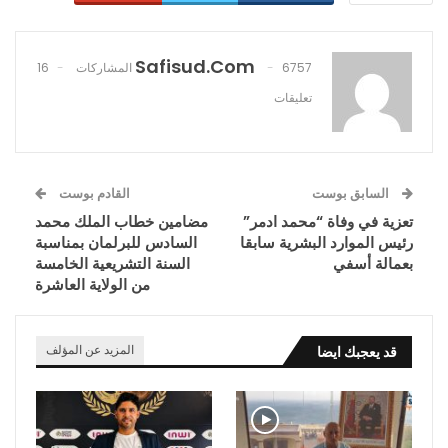
Safisud.com
6757 المشاركات
16
تعليقات
السابق بوست
القادم بوست
تعزية في وفاة “محمد ادمر”
مضامين خطاب الملك محمد
رئيس الموارد البشرية سابقا
السادس للبرلمان بمناسبة
بعمالة أسفي
السنة التشريعية الخامسة
من الولاية العاشرة
قد يعجبك ايضا
المزيد عن المؤلف