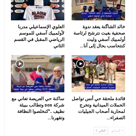
خالد الشاگنة يعقد ندوة
العلوي الإسماعيلي مدربا
صحفية بغيت نترشح لرئاسة
لأولمبيك آسفي للموسم
أولمبيك آسفي وليت
الرياضي المقبل في القسم
كنتحاسب بحال إلى أنا…
الثاني
قائدة ملحقة حي أنس تواصل
ساكنة حي العريصة تعاني مع
الحملات الميدانية وتخرج
شركة sos وتطالب ببيئة
لمحاربة أصحاب الجيليات
نظيف ..”كنخلصوا النظافة
الصفراء…
وتقهرنا…
السابق
التالي