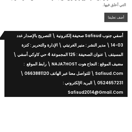
التي أعلق فيها.
أسفي جنوب Safisud صحيفة إلكترونية \ التصريح بالإصدار عدد
03-14 \ مدير النشر : منير الغرنيتي \ الإدارة والتحرير : كنزة
المسيتف \ عنوان الصحيفة : 125 المجموعة 4 حي كاوكي أسفي \
مضيف الموقع : النجاح هوت NAJA7HOST \ رابط الموقع :
Safisud.com \ للتواصل معنا عبر الهاتف 0663881120 \
0524657231 \ البريد الإلكتروني :
Safisud2014@gmail.com