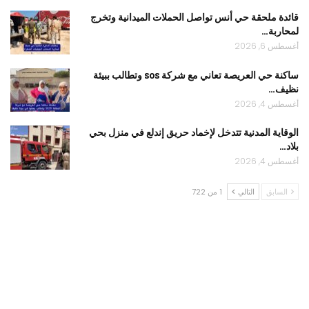
قائدة ملحقة حي أنس تواصل الحملات الميدانية وتخرج
لمحاربة…
أغسطس 6, 2026
ساكنة حي العريصة تعاني مع شركة sos وتطالب ببيئة
نظيف…
أغسطس 4, 2026
الوقاية المدنية تتدخل لإخماد حريق إندلع في منزل بحي
بلاد…
أغسطس 4, 2026
السابق
التالي
1 من 722