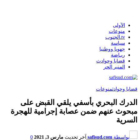
الآولى
منوعات
tv.الجنوب
سياسة
جهويا ووطنيا
ريـاضة
قضايا وحوادث
المنبر الحر
قضايا وحوادث
منوعات
الدرك البحري بأسفي يلقي القبض على
مبحوث عنهم ضمن عصابة إجرامية للهجرة
السرية
بواسطة
safisud.com
آخر تحديث
مارس 3, 2021
0