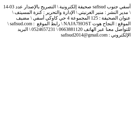
أسفي جنوب safisud صحيفة إلكترونية \ التصريح بالإصدار عدد 03-14
\ مدير النشر : منير الغرنيتي \ الإدارة والتحرير : كنزة المسيتف \
عنوان الصحيفة : 125 المجموعة 4 حي كاوكي أسفي \ مضيف
الموقع : النجاح هوت NAJA7HOST \ رابط الموقع : safisud.com \
للتواصل معنا عبر الهاتف 0663881120 \ 0524657231 \ البريد
الإلكتروني : safisud2014@gmail.com