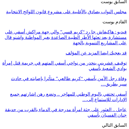
السابق بوست
مجلس النواب يصادق بالأغلبية على مشروع قانون اللوائح الانتخابية
القادم بوست
فيديو : هاكيفاش جا رد “كريم قسي” والي جهة مراكش أسفي على
مستشارة بعد نعثها الأطر الطبية الصاعدة بغير المواطنة واشنو قال
على المشاريع التنموية بالجهة
قد يعجبك ايضا
المزيد عن المؤلف
توقيف عشريني ينحدر من نواحي أسفي المتهم في جريمة قتل إمرأة
بوادي الشعبة بآسفي
وفاة رجل الأمن بآسفي “كريم طالعي” متأثرا بإصابته في حادث
سير بطريق…
آسفي تحتفي باليوم الوطني للمهاجر .. وتضع رهن إشارتهم جميع
الإدارات للإستماع إلى…
عاجل .. العثور على جثة امرأة مدرجة في الدماء بالقرب من حديقة
جنان الفسيان بآسفي
السابق
التالي