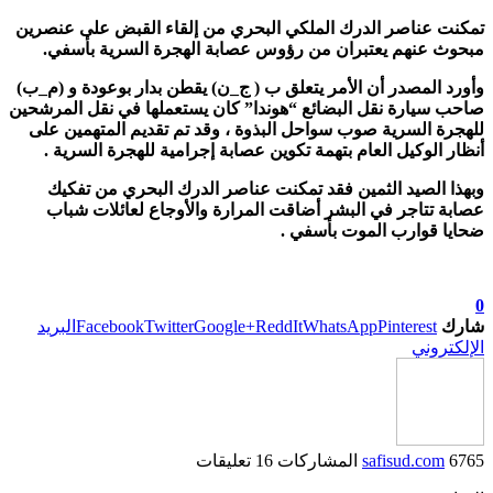
تمكنت عناصر الدرك الملكي البحري من إلقاء القبض على عنصرين
مبحوث عنهم يعتبران من رؤوس عصابة الهجرة السرية بأسفي.
وأورد المصدر أن الأمر يتعلق ب ( ج_ن) يقطن بدار بوعودة و (م_ب)
صاحب سيارة نقل البضائع “هوندا” كان يستعملها في نقل المرشحين
للهجرة السرية صوب سواحل البذوة ، وقد تم تقديم المتهمين على
أنظار الوكيل العام بتهمة تكوين عصابة إجرامية للهجرة السرية .
وبهذا الصيد الثمين فقد تمكنت عناصر الدرك البحري من تفكيك
عصابة تتاجر في البشر أضاقت المرارة والأوجاع لعائلات شباب
ضحايا قوارب الموت بأسفي .
0
شارك
Pinterest
WhatsApp
ReddIt
Google+
Twitter
Facebook
البريد
الإلكتروني
6765 المشاركات
safisud.com
16 تعليقات