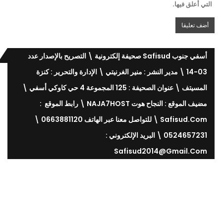
التي أعلق فيها.
أسفي جنوب Safisud صحيفة إلكترونية \ التصريح بالإصدار عدد
03-14 \ مدير النشر : منير الغرنيتي \ الإدارة والتحرير : كنزة
المسيتف \ عنوان الصحيفة : 125 المجموعة 4 حي كاوكي أسفي \
مضيف الموقع : النجاح هوت NAJA7HOST \ رابط الموقع :
Safisud.com \ للتواصل معنا عبر الهاتف 0663881120 \
0524657231 \ البريد الإلكتروني :
Safisud2014@gmail.com