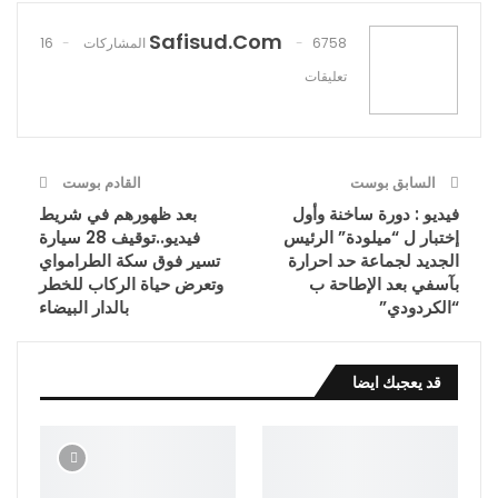
Safisud.com
Pinterest
WhatsApp
ReddIt
6758 المشاركات
16
تعليقات
البريد الإلكتروني
السابق بوست
القادم بوست
فيديو : دورة ساخنة وأول
بعد ظهورهم في شريط
إختبار ل “ميلودة” الرئيس
فيديو..توقيف 28 سيارة
الجديد لجماعة حد احرارة
تسير فوق سكة الطرامواي
بآسفي بعد الإطاحة ب
وتعرض حياة الركاب للخطر
“الكردودي”
بالدار البيضاء
قد يعجبك ايضا