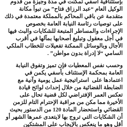
بإستئنافية أسفي تمكنت في مدة وجيزة من قدوم
الوكيل العام “عبد الرزاق فتاح” من تبوأ مكانة
متقدمة عن باقي المحاكم بالمملكة معتمدة في ذلك
على توصيات رئاسة النيابة العامة بخصوص
الإجراءات والمساطر المتبعة للشكايات والبث فيها
في أجل معقول وتبليغ أصحابها بمآلها في أقرب
الأجال وبالوسائل الممكنة تفعيلات للخطاب الملكي
السامي “لا إدراة بدون مواطن” .
وحسب نفس المعطيات فإن تميز وتفوق النيابة
العامة بمحكمة الإستئناف بأسفي يكمن في
اعتمادها على استراتيجية عمل يومية وآنية مع
الضابطة القضائية من خلال إحداث لوائح قيادة
تعكس العمر الإفتراضي لكل قضية تحال على
الأخيرة مما مكن من مراقبة الإحترام التام للزمن
القضائي واستحضار المادة 120 من الدستور بحيث
أن الشكايات التي تروج بها لايتعدى عمرها الشهر أو
أقل وهو ما ينعكس بالإيجاب على المشتكين