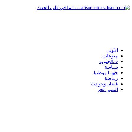
safisud.com - دائما في قلب الحدث
الآولى
منوعات
tv.الجنوب
سياسة
جهويا ووطنيا
ريـاضة
قضايا وحوادث
المنبر الحر