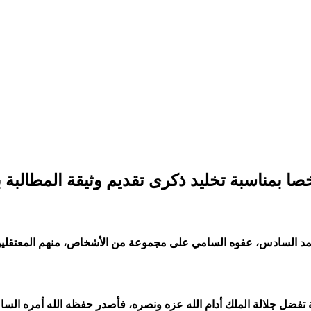
ك محمد السادس، عفوه السامي على مجموعة من الأشخاص، منهم المعتق
 ذكرى 11 يناير المجيدة لهذه السنة 1443 هجرية 2022 ميلادية تفضل جلالة الملك أدام الله عزه ون