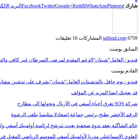
شارك
Pinterest
WhatsApp
ReddIt
Google+
Twitter
Facebook
البريد الإلك
6759 المشاركات
safisud.com
16 تعليقات
السابق بوست
فيديو : العامل”شينان”الدعم المقدم لمرضى السرطان غير كافي وال
القادم بوست
فيديو : يوم حافل بالتدشينات العامل”شينان”يشرف على تدشين مشاريع
قد يعجبك ايضا
المزيد عن المؤلف
شركة SOS تغرق أحياء آسفي في الأزبال وتحولها إلى مطارح
الرقم الأخضر يطيح برئيس جماعة اصعادلا متلبسا بتلقي الرشوة
خالد الشاگنة يعقد ندوة صحفية بغيت نترشح لرئاسة أولمبيك آسفي ول
العلوي الإسماعيلي مدربا لأولمبيك آسفي للموسم الرياضي المقبل في 