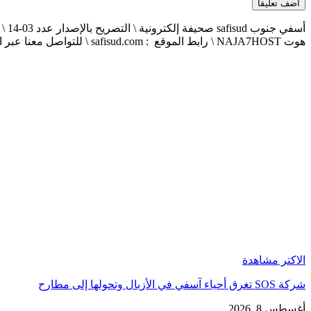
هوت NAJA7HOST \ رابط الموقع : safisud.com \ للتواصل معنا عبر الهاتف 0663881120 \ 0524657231 \ البريد الإلكتروني : safisud2014@gmail.com
الاكتر مشاهدة
شركة SOS تغرق أحياء آسفي في الأزبال وتحولها إلى مطارح
أغسطس 8, 2026