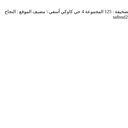
أسفي جنوب safisud صحيفة إلكترونية \ التصريح بالإصدار عدد 03-14 \ مدير النشر : منير الغرنيتي \ الإدارة والتحرير : كنزة المسيتف \ عنوان الصحيفة : 125 المجموعة 4 حي كاوكي أسفي \ مضيف الموقع : النجاح