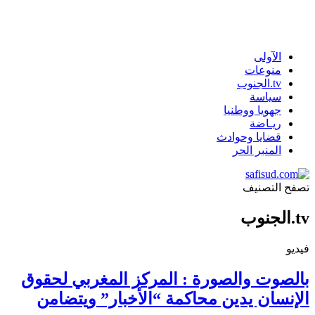
الآولى
منوعات
tv.الجنوب
سياسة
جهويا ووطنيا
ريـاضة
قضايا وحوادث
المنبر الحر
تصفح التصنيف
tv.الجنوب
فيديو
بالصوت والصورة : المركز المغربي لحقوق
الإنسان يدين محاكمة “الأخبار” ويتضامن