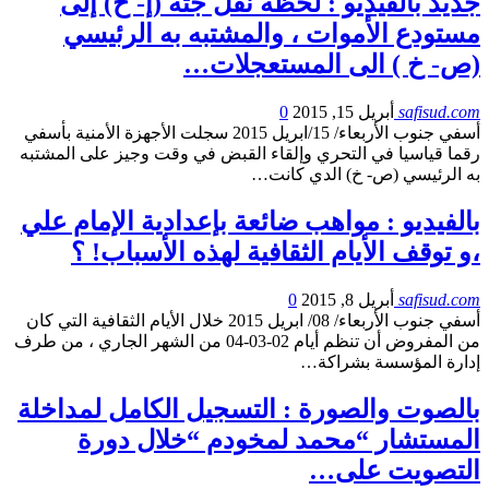
جديد بالفيديو : لحظة نقل جثة (إ- خ) إلى
مستودع الأموات ، والمشتبه به الرئيسي
(ص- خ ) الى المستعجلات…
safisud.com
أبريل 15, 2015
0
أسفي جنوب الأربعاء/ 15/ابريل 2015 سجلت الأجهزة الأمنية بأسفي
رقما قياسيا في التحري وإلقاء القبض في وقت وجيز على المشتبه
به الرئيسي (ص- خ) الدي كانت…
بالفيديو : مواهب ضائعة بإعدادية الإمام علي
،و توقف الأيام الثقافية لهذه الأسباب! ؟
safisud.com
أبريل 8, 2015
0
أسفي جنوب الأربعاء/ 08/ ابريل 2015 خلال الأيام الثقافية التي كان
من المفروض أن تنظم أيام 02-03-04 من الشهر الجاري ، من طرف
إدارة المؤسسة بشراكة…
بالصوت والصورة : التسجيل الكامل لمداخلة
المستشار “محمد لمخودم “خلال دورة
التصويت على…