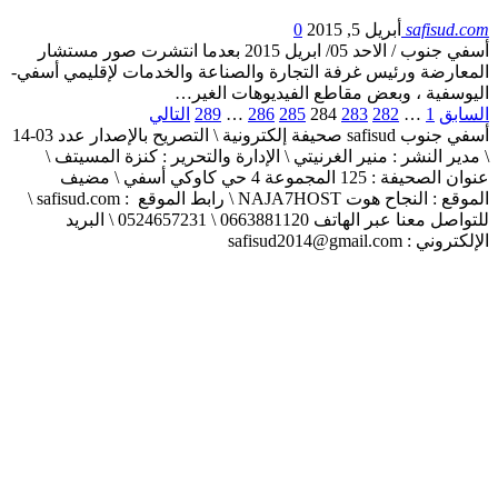
safisud.com
أبريل 5, 2015
0
أسفي جنوب / الاحد 05/ ابريل 2015 بعدما انتشرت صور مستشار
المعارضة ورئيس غرفة التجارة والصناعة والخدمات لإقليمي أسفي-
اليوسفية ، وبعض مقاطع الفيديوهات الغير…
السابق
1
…
282
283
284
285
286
…
289
التالي
أسفي جنوب safisud صحيفة إلكترونية \ التصريح بالإصدار عدد 03-14
\ مدير النشر : منير الغرنيتي \ الإدارة والتحرير : كنزة المسيتف \
عنوان الصحيفة : 125 المجموعة 4 حي كاوكي أسفي \ مضيف
الموقع : النجاح هوت NAJA7HOST \ رابط الموقع : safisud.com \
للتواصل معنا عبر الهاتف 0663881120 \ 0524657231 \ البريد
الإلكتروني : safisud2014@gmail.com