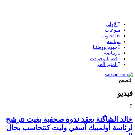
الآولى
منوعات
tv.الجنوب
سياسة
جهويا ووطنيا
ريـاضة
قضايا وحوادث
المنبر الحر
التصفح
فيديو
خالد الشاگنة يعقد ندوة صحفية بغيت نترشح
لرئاسة أولمبيك آسفي وليت كنتحاسب بحال