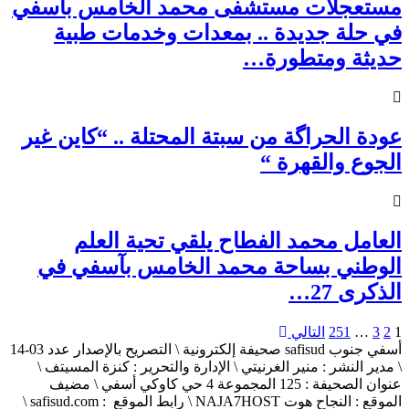
مستعجلات مستشفى محمد الخامس بآسفي
في حلة جديدة .. بمعدات وخدمات طبية
حديثة ومتطورة…
عودة الحراگة من سبتة المحتلة .. “كاين غير
الجوع والقهرة “
العامل محمد الفطاح يلقي تحية العلم
الوطني بساحة محمد الخامس بآسفي في
الذكرى 27…
1
2
3
…
251
التالي
أسفي جنوب safisud صحيفة إلكترونية \ التصريح بالإصدار عدد 03-14
\ مدير النشر : منير الغرنيتي \ الإدارة والتحرير : كنزة المسيتف \
عنوان الصحيفة : 125 المجموعة 4 حي كاوكي أسفي \ مضيف
الموقع : النجاح هوت NAJA7HOST \ رابط الموقع : safisud.com \