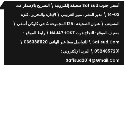
أسفي جنوب Safisud صحيفة إلكترونية \ التصريح بالإصدار عدد
03-14 \ مدير النشر : منير الغرنيتي \ الإدارة والتحرير : كنزة
المسيتف \ عنوان الصحيفة : 125 المجموعة 4 حي كاوكي أسفي \
مضيف الموقع : النجاح هوت NAJA7HOST \ رابط الموقع :
Safisud.com \ للتواصل معنا عبر الهاتف 0663881120 \
0524657231 \ البريد الإلكتروني :
Safisud2014@gmail.com