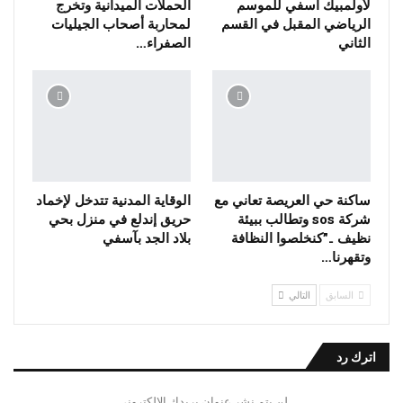
لأولمبيك آسفي للموسم
الحملات الميدانية وتخرج
الرياضي المقبل في القسم
لمحاربة أصحاب الجيليات
الثاني
الصفراء…
ساكنة حي العريصة تعاني مع
الوقاية المدنية تتدخل لإخماد
شركة sos وتطالب ببيئة
حريق إندلع في منزل بحي
نظيف ..”كنخلصوا النظافة
بلاد الجد بآسفي
وتقهرنا…
السابق
التالي
اترك رد
لن يتم نشر عنوان بريدك الإلكتروني.