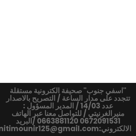
"اسفي جنوب" صحيفة الكترونية مستقلة
تتجدد على مدار الساعة / التصريح بالاصدار
عدد 14/03 / المدير المسؤول :
منيرالغرنيتي / للتواصل معنا عبر الهاتف
0672091531 0663881120 /البريد
الالكتروني:gharnitimounir125@gmail.com