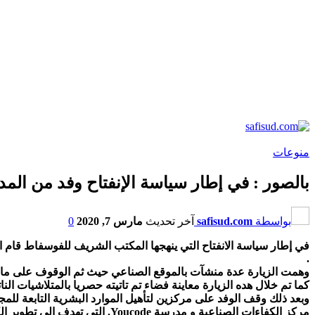
منوعات
بالصور : في إطار سياسة الإنفتاح وفد من المدرسة ا
بواسطة
safisud.com
آخر تحديث
مارس 7, 2020
0
في إطار سياسة الانفتاح التي ينهجها المكتب الشريف للفوسفاط قام ا
.
وهمت الزيارة عدة منشآت بالموقع الصناعي حيث ثم الوقوف على ما تم
كما تم خلال هده الزيارة معاينة فضاء تم تاتيته حصريا بالمتلاشيات ا
وبعد ذلك وقف الوفد على مركزين لتأهيل الموارد البشرية التابعة للمجم
مركز الكفاءات الصناعية و مدرسة Youcode. التي تهدف إلى تطوير الكفاءات في المجال الرقمي.