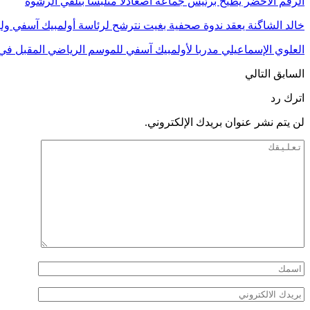
الرقم الأخضر يطيح برئيس جماعة اصعادلا متلبسا بتلقي الرشوة
خالد الشاگنة يعقد ندوة صحفية بغيت نترشح لرئاسة أولمبيك آسفي ول
العلوي الإسماعيلي مدربا لأولمبيك آسفي للموسم الرياضي المقبل في 
السابق
التالي
اترك رد
لن يتم نشر عنوان بريدك الإلكتروني.