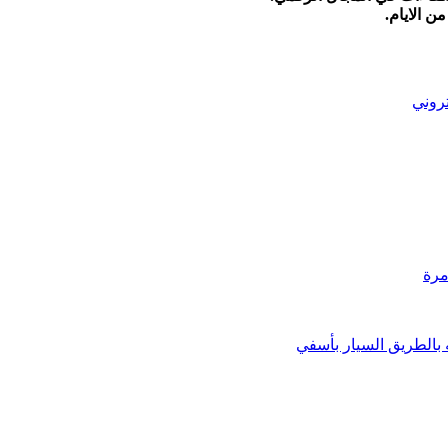
ن الايام.
تروني
مرة