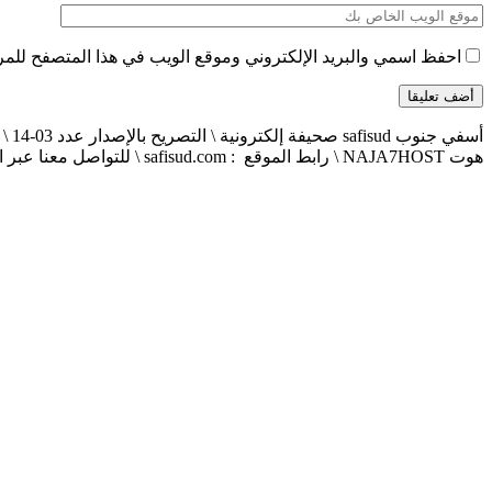
احفظ اسمي والبريد الإلكتروني وموقع الويب في هذا المتصفح للمرة 
هوت NAJA7HOST \ رابط الموقع : safisud.com \ للتواصل معنا عبر الهاتف 0663881120 \ 0524657231 \ البريد الإلكتروني : safisud2014@gmail.com