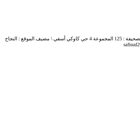
أسفي جنوب safisud صحيفة إلكترونية \ التصريح بالإصدار عدد 03-14 \ مدير النشر : منير الغرنيتي \ الإدارة والتحرير : كنزة المسيتف \ عنوان الصحيفة : 125 المجموعة 4 حي كاوكي أسفي \ مضيف الموقع : النجاح