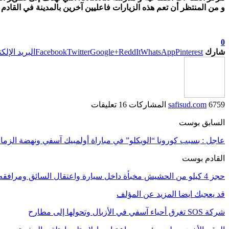
و من المنتظر أن تعم هذه الزيارات فاعليين آخرين بالمدينة في القادم م
0
شارك
Pinterest
WhatsApp
ReddIt
Google+
Twitter
Facebook
البريد الإلك
6759 المشاركات
safisud.com
16 تعليقات
السابق بوست
عاجل : بسبب كورونا “الويكلو” في مباراة أولمبيك آسفي ونهضة الزما
القادم بوست
حجز 4 كيلو من الحشيش مخبأة داخل سيارة واعتقال السائق ومرافقه بالطريق السيار بأسفي
قد يعجبك ايضا
المزيد عن المؤلف
شركة SOS تغرق أحياء آسفي في الأزبال وتحولها إلى مطارح