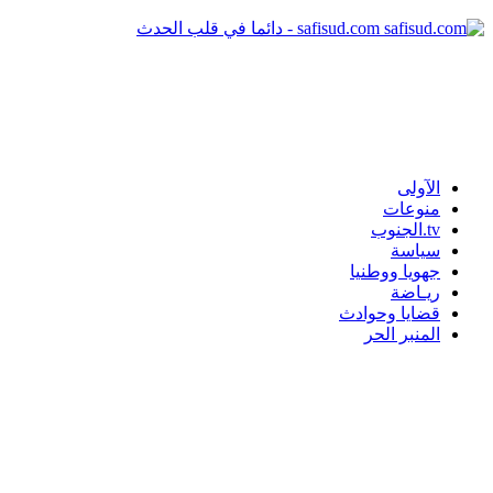
safisud.com - دائما في قلب الحدث
الآولى
منوعات
tv.الجنوب
سياسة
جهويا ووطنيا
ريـاضة
قضايا وحوادث
المنبر الحر