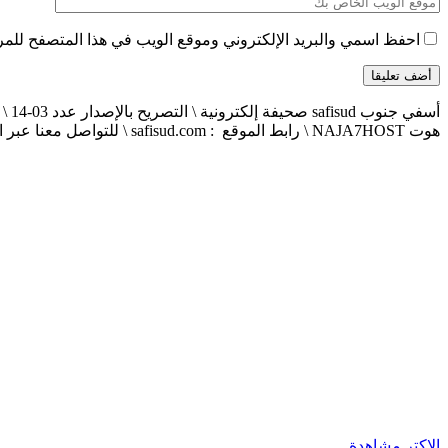
احفظ اسمي والبريد الإلكتروني وموقع الويب في هذا المتصفح للمرة 
هوت NAJA7HOST \ رابط الموقع : safisud.com \ للتواصل معنا عبر الهاتف 0663881120 \ 0524657231 \ البريد الإلكتروني : safisud2014@gmail.com
الاكتر مشاهدة