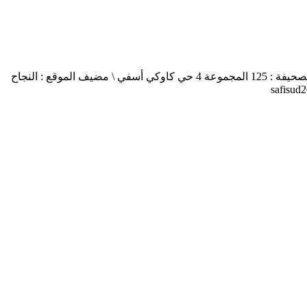
أسفي جنوب safisud صحيفة إلكترونية \ التصريح بالإصدار عدد 03-14 \ مدير النشر : منير الغرنيتي \ الإدارة والتحرير : كنزة المسيتف \ عنوان الصحيفة : 125 المجموعة 4 حي كاوكي أسفي \ مضيف الموقع : النجاح