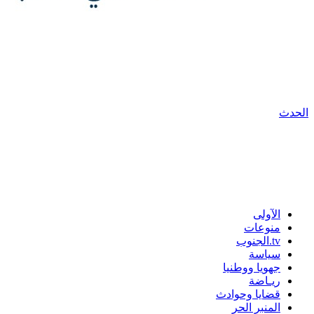
الحدث
الآولى
منوعات
tv.الجنوب
سياسة
جهويا ووطنيا
ريـاضة
قضايا وحوادث
المنبر الحر