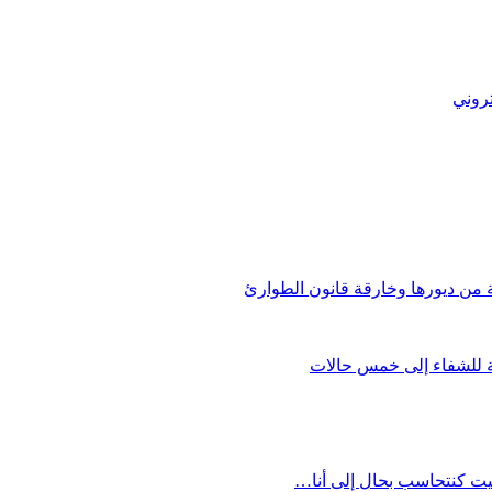
تروني
من ديورها وخارقة قانون الطوارئ
يت كنتحاسب بحال إلى أنا…