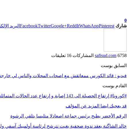
0
شارك
Pinterest
WhatsApp
ReddIt
Google+
Twitter
Facebook
البريد الإلك
6758 المشاركات
safisud.com
16 تعليقات
السابق بوست
فيديو : قائد الكورس ممعاتقش مع اصحاب المحلات والناس لي خارجة 
القادم بوست
#كورونا# إرتفاع الحصيلة الى 143 إصابة و إرتفاع عدد الحالات المتماثلة للشفاء إلى خمس حالات
قد يعجبك ايضا
المزيد عن المؤلف
الرقم الأخضر يطيح برئيس جماعة اصعادلا متلبسا بتلقي الرشوة
خالد الشاگنة يعقد ندوة صحفية بغيت نترشح لرئاسة أولمبيك آسفي ول