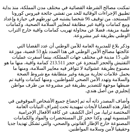
تمكنت مصالح الشرطة القضائية في مختلف مدن المملكة، منذ بداية
تطبيق الإجراءات الوقائية للحد من تفشي جائحة فيروس كورونا
المستجد، من توقيف 96 شخصا يشتبه في تورطهم في حيازة وإعداد
وبيع كمامات واقية غير مطابقة لمعايير السلامة الصحية، وكمامات
طبية مزيفة، فضلا عن محاولة تهريب كمامات واقية خارج التراب
الوطني بطريقة غير مشروعة.
وذكر بلاغ للمديرية العامة للأمن الوطني أن عدد القضايا التي
عالجتها مصالح الأمن الوطني في هذا الصدد بلغ 53 قضية، موزعة
على 15 مدينة في مختلف جهات المملكة، بينما أسفرت عمليات
التفتيش والحجز المنجزة عن حجز 213.511 كمامة واقية، منها ما هو
مصنوع بطريقة عشوائية لا تتوافر فيه معايير السلامة، ومنها ما
يحمل علامات تجارية مزيفة وغير متطابقة مع شروط الصحة
والسلامة وتهدد الأمن الصحي للمواطنين، ومنها كمامات واقية تم
ضبطها موجهة للتصدير بطريقة غير مشروعة من طرف مواطن
إنجليزي من أصل هندي.
وأضاف المصدر ذاته أنه تم إخضاع جميع الأشخاص الموقوفين في
إطار هذه القضايا لأبحاث تمهيدية تحت إشراف النيابات العامة
المختصة ترابيا، من أجل الكشف عن كافة الأفعال الإجرامية
المنسوبة لهم، وكذا حجز كل المستحضرات والمواد والكمامات
المصنوعة خارج الإطار القانوني والصحي، والتي تشكل تهديدا جديا
وحقيقيا لأمن وسلامة المواطنين.