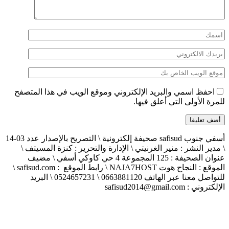
احفظ اسمي والبريد الإلكتروني وموقع الويب في هذا المتصفح
للمرة الأولى التي أعلق فيها.
أسفي جنوب safisud صحيفة إلكترونية \ التصريح بالإصدار عدد 03-14
\ مدير النشر : منير الغرنيتي \ الإدارة والتحرير : كنزة المسيتف \
عنوان الصحيفة : 125 المجموعة 4 حي كاوكي أسفي \ مضيف
الموقع : النجاح هوت NAJA7HOST \ رابط الموقع : safisud.com \
للتواصل معنا عبر الهاتف 0663881120 \ 0524657231 \ البريد
الإلكتروني : safisud2014@gmail.com