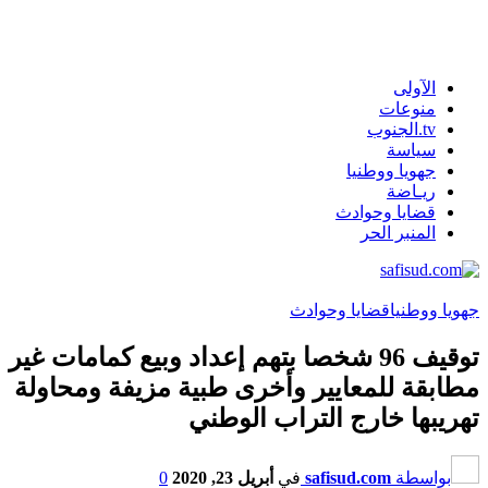
الآولى
منوعات
tv.الجنوب
سياسة
جهويا ووطنيا
ريـاضة
قضايا وحوادث
المنبر الحر
جهويا ووطنيا
قضايا وحوادث
توقيف 96 شخصا بتهم إعداد وبيع كمامات غير
مطابقة للمعايير وأخرى طبية مزيفة ومحاولة
تهريبها خارج التراب الوطني
بواسطة
safisud.com
في
أبريل 23, 2020
0