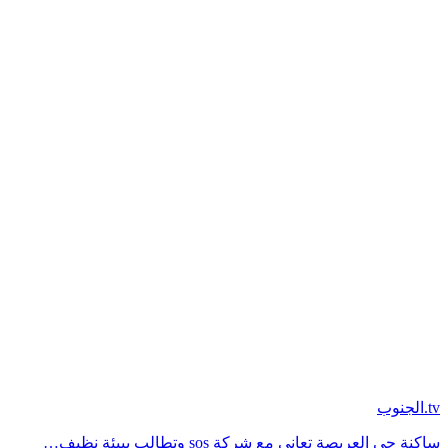
tv.الجنوب
ساكنة حي العريصة تعاني مع شركة sos وتطالب ببيئة نظيف…