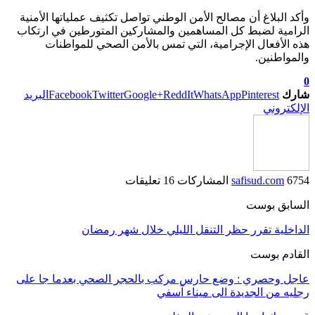
وأكد البلاغ أن مصالح الأمن الوطني تواصل تكثيف عملياتها الأمنية
الرامية لضبط كل المساهمين والمشاركين المتورطين في ارتكاب
هذه الأفعال الإجرامية، التي تمس بالأمن الصحي للمواطنات
والمواطنين.
0
شارك
Pinterest
WhatsApp
ReddIt
Google+
Twitter
Facebook
البريد
الإلكتروني
6754 المشاركات
safisud.com
16 تعليقات
السابق بوست
الداخلية تقرر حظر التنقل الليلي خلال شهر رمضان
القادم بوست
عاجل وحصري : وضع حارس مركب بالحجر الصحي بعدما جا على
رجليه من الجديدة الى ميناء آسفي