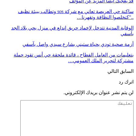
قد يعجبك ايضا
المزيد عن المؤلف
ساكنة حي العريصة تعاني مع شركة sos وتطالب ببيئة نظيف
..”كنخلصوا النظافة وتقهرنا…
الوقاية المدنية تتدخل لإخماد حريق إندلع في منزل بحي بلاد الجد
بآسفي
أزمة صحية ‎تودي بحياة ستيني بشارع سيدي واصل بآسفي
بتعليمات من العامل الفطاح ، قائدة ملحقة حي أنس تقود حملة
مشتركة لتحرير الملك العمومي…
السابق
التالي
اترك رد
لن يتم نشر عنوان بريدك الإلكتروني.