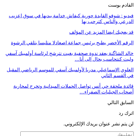
القادم بوست
فيديو : شوفو القايدة حورية كيفاش خدامة بيديها في سوق اعزيب
الدرعي والناس كترحب بها
قد يعجبك ايضا
المزيد عن المؤلف
الرقم الأخضر يطيح برئيس جماعة اصعادلا متلبسا بتلقي الرشوة
خالد الشاگنة يعقد ندوة صحفية بغيت نترشح لرئاسة أولمبيك آسفي
وليت كنتحاسب بحال إلى أنا…
العلوي الإسماعيلي مدربا لأولمبيك آسفي للموسم الرياضي المقبل
في القسم الثاني
قائدة ملحقة حي أنس تواصل الحملات الميدانية وتخرج لمحاربة
أصحاب الجيليات الصفراء…
السابق
التالي
اترك رد
لن يتم نشر عنوان بريدك الإلكتروني.