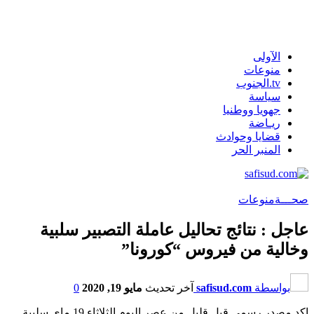
الآولى
منوعات
tv.الجنوب
سياسة
جهويا ووطنيا
ريـاضة
قضايا وحوادث
المنبر الحر
صحـــة
منوعات
عاجل : نتائج تحاليل عاملة التصبير سلبية
وخالية من فيروس “كورونا”
بواسطة
safisud.com
آخر تحديث
مايو 19, 2020
0
اكد مصدر رسمي قبل قليل من عصر اليوم الثلاثاء 19 ماي سلبية