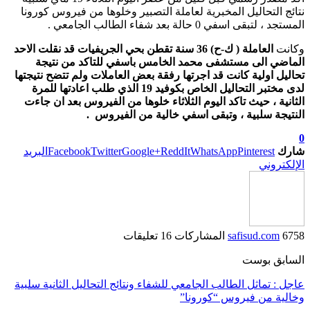
نتائج التحاليل المخبرية لعاملة التصبير وخلوها من فيروس كورونا
المستجد ، لتبقى اسفي 0 حالة بعد شفاء الطالب الجامعي .
وكانت
العاملة ( ك-ح) 36 سنة تقطن بحي الجريفيات قد نقلت الاحد
الماضي الى مستشفى محمد الخامس باسفي للتاكد من نتيجة
تحاليل اولية كانت قد اجرتها رفقة بعض العاملات ولم تتضح نتيجتها
لدى مختبر التحاليل الخاص بكوفيد 19 الذي طلب اعادتها للمرة
الثانية ، حيث تاكد اليوم الثلاثاء خلوها من الفيروس بعد ان جاءت
النتيجة سلبية ، وتبقى اسفي خالية من الفيروس .
0
شارك
Pinterest
WhatsApp
ReddIt
Google+
Twitter
Facebook
البريد
الإلكتروني
6758 المشاركات
safisud.com
16 تعليقات
السابق بوست
عاجل : تماثل الطالب الجامعي للشفاء ونتائج التحاليل الثانية سلبية
وخالية من فيروس “كورونا”