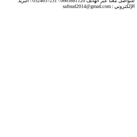
للتواصل معنا عبر الهاتف 0663881120 \ 0524657231 \ البريد
الإلكتروني : safisud2014@gmail.com