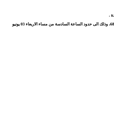
.
وأكدت الوزارة عدم تسجيل اي حالة وفاة ليستقر العدد الاجمالي في حدود 206 حالة ، فيما سجلت 456 حالة شفاء جديدة ليرتفع العدد إلى 6866، وذلك الى حدود الساعة السادسة من مساء الاربعاء 03 يونيو