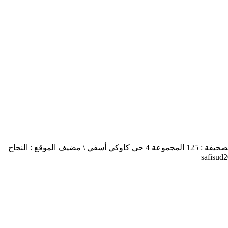
أسفي جنوب safisud صحيفة إلكترونية \ التصريح بالإصدار عدد 03-14 \ مدير النشر : منير الغرنيتي \ الإدارة والتحرير : كنزة المسيتف \ عنوان الصحيفة : 125 المجموعة 4 حي كاوكي أسفي \ مضيف الموقع : النجاح