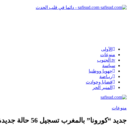
safisud.com - دائما في قلب الحدث
الآولى
منوعات
tv.الجنوب
سياسة
جهويا ووطنيا
ريـاضة
قضايا وحوادث
المنبر الحر
منوعات
جديد “كورونا” بالمغرب تسجيل 56 حالة جديدة مؤكدة ،00 حالة وفاة ،456 حالة شفاء والحصيلة ترتفع الى 7922 خلال 24 ساعة الماضية