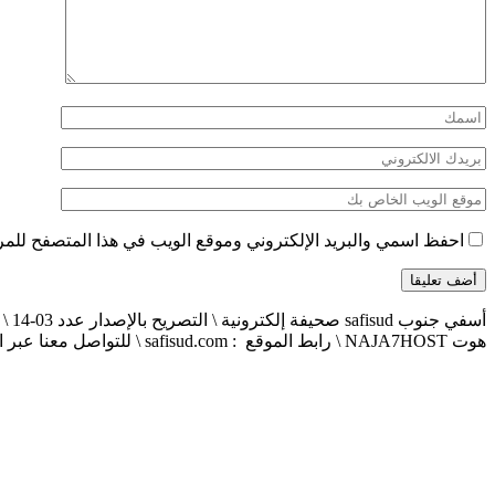
احفظ اسمي والبريد الإلكتروني وموقع الويب في هذا المتصفح للمرة 
هوت NAJA7HOST \ رابط الموقع : safisud.com \ للتواصل معنا عبر الهاتف 0663881120 \ 0524657231 \ البريد الإلكتروني : safisud2014@gmail.com