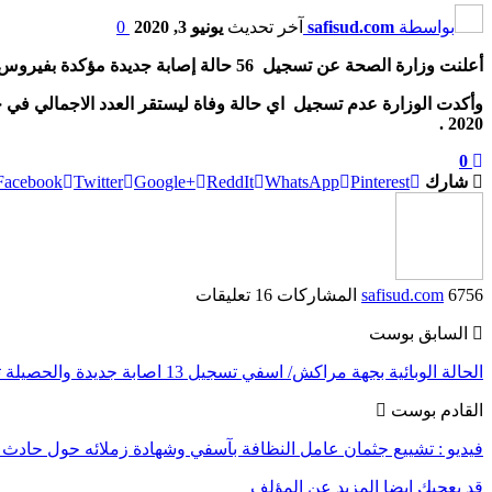
بواسطة
safisud.com
آخر تحديث
يونيو 3, 2020
0
أعلنت وزارة الصحة عن تسجيل 56 حالة إصابة جديدة مؤكدة بفيروس كوفيد 19 خلال 24 ساعة الماضية لترتفع الحصيلة الى 7922 حالة مؤكدة
.
2020
0
شارك
Pinterest
WhatsApp
ReddIt
Google+
Twitter
Facebook
6756 المشاركات
safisud.com
16 تعليقات
السابق بوست
الحالة الوبائية بجهة مراكش/ اسفي تسجيل 13 اصابة جديدة والحصيلة ترتفع الى 1362 حالة مؤكدة
القادم بوست
فيديو : تشييع جثمان عامل النظافة بآسفي وشهادة زملائه حول حاد
قد يعجبك ايضا
المزيد عن المؤلف