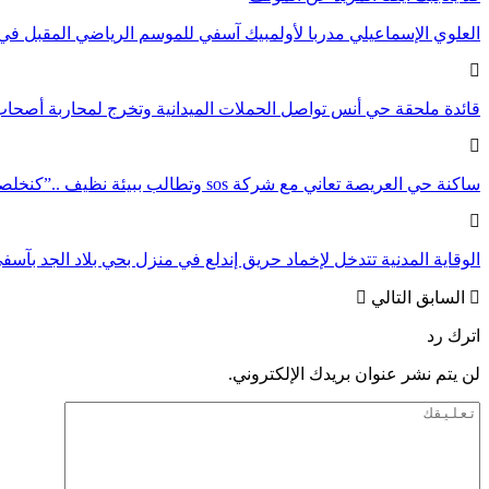
العلوي الإسماعيلي مدربا لأولمبيك آسفي للموسم الرياضي المقبل في 
قائدة ملحقة حي أنس تواصل الحملات الميدانية وتخرج لمحاربة أصحا
ساكنة حي العريصة تعاني مع شركة sos وتطالب ببيئة نظيف ..”كنخلصوا النظافة وتقهرنا…
الوقاية المدنية تتدخل لإخماد حريق إندلع في منزل بحي بلاد الجد بآسف
السابق
التالي
اترك رد
لن يتم نشر عنوان بريدك الإلكتروني.