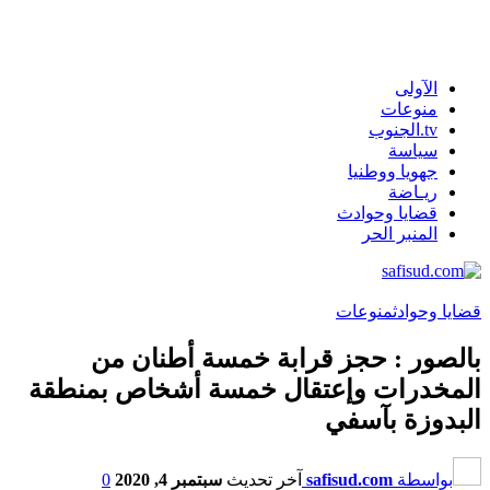
الآولى
منوعات
tv.الجنوب
سياسة
جهويا ووطنيا
ريـاضة
قضايا وحوادث
المنبر الحر
قضايا وحوادث
منوعات
بالصور : حجز قرابة خمسة أطنان من
المخدرات وإعتقال خمسة أشخاص بمنطقة
البدوزة بآسفي
بواسطة
safisud.com
آخر تحديث
سبتمبر 4, 2020
0