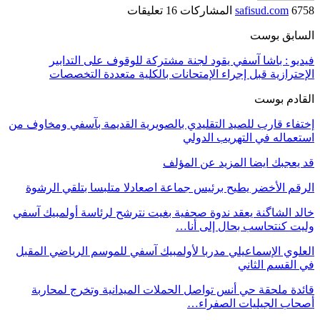
6758 المشاركات
safisud.com
16 تعليقات
السابق بوست
فيديو : باشا آسفي يقود لجنة مشتركة للوقوف على التدابير
الإحترازية قبل إجراء الإمتحانات بالكلية متعددة التخصصات
القادم بوست
إختفاء قارب للصيد التقليدي بالصويرية القديمة بآسفي ومخاوف من
استعماله في التهريب الدولي
قد يعجبك ايضا
المزيد عن المؤلف
الرقم الأخضر يطيح برئيس جماعة اصعادلا متلبسا بتلقي الرشوة
خالد الشاگنة يعقد ندوة صحفية بغيت نترشح لرئاسة أولمبيك آسفي
وليت كنتحاسب بحال إلى أنا…
العلوي الإسماعيلي مدربا لأولمبيك آسفي للموسم الرياضي المقبل
في القسم الثاني
قائدة ملحقة حي أنس تواصل الحملات الميدانية وتخرج لمحاربة
أصحاب الجيليات الصفراء…