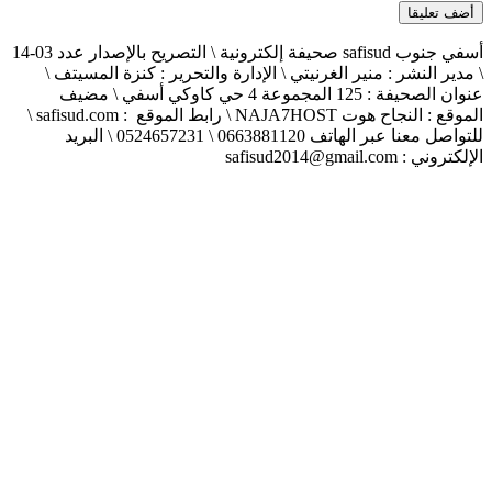
أسفي جنوب safisud صحيفة إلكترونية \ التصريح بالإصدار عدد 03-14
\ مدير النشر : منير الغرنيتي \ الإدارة والتحرير : كنزة المسيتف \
عنوان الصحيفة : 125 المجموعة 4 حي كاوكي أسفي \ مضيف
الموقع : النجاح هوت NAJA7HOST \ رابط الموقع : safisud.com \
للتواصل معنا عبر الهاتف 0663881120 \ 0524657231 \ البريد
الإلكتروني : safisud2014@gmail.com