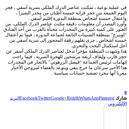
في عملية نوعية ، تمكنت عناصر الدرك الملكي بسرية آسفي ، فجر
اليوم الجمعة من حجز قرابة خمسة أطنان من مخدر الشيرا ،
واعتقال خمسة أشخاص بمنطقة البدوزة إقليم آسفي .
وأورد المصدر أن معلومات دقيقة مكنت عناصر الدرك الملكي، من
العثور على كمية كبيرة من المخدرات مخبأة بالقرب من أحد الفنادق
“لوبيرج” بمنطقة الشنينات التابعة لجماعة البدوزة ، فيما تم أعتقال
خمسة أشخاص ، جرى نقلهم رفقة المحجوز إلى سرية آسفي من
أجل استكمال البحث والتحري.
هذا وشهدت المنطقة مؤخرا تدخل لعناصر الدرك الملكي أسفر عن
حجز قارب وإيقاف أربعة مرشحين للهجرة السرية ، فيما راجت
إتهامات لرئيس الجماعة “فيصل الزرهوني” بالاتجار في المخدرات
هذا الأخير سرعان ما خرج ينفي ويتوعد بالقضاء لمروجي الأخبار
معربا أنها مجرد تصفية حسابات سياسية .
0
شارك
Pinterest
WhatsApp
ReddIt
Google+
Twitter
Facebook
البريد
الإلكتروني