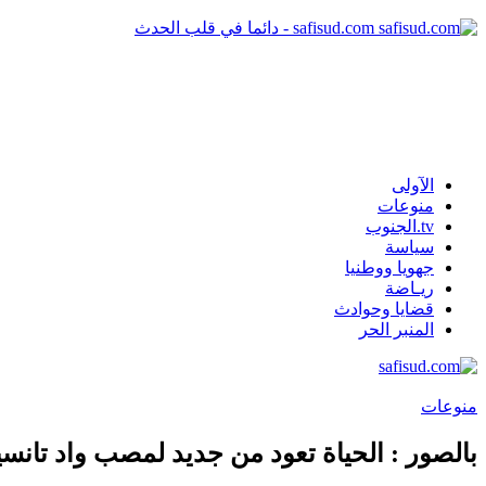
safisud.com - دائما في قلب الحدث
الآولى
منوعات
tv.الجنوب
سياسة
جهويا ووطنيا
ريـاضة
قضايا وحوادث
المنبر الحر
منوعات
بالصور : الحياة تعود من جديد لمصب واد تانسي