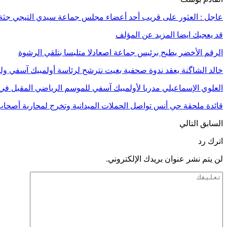
عاجل : العثور على قريب أحد أعضاء مجلس جماعة سيدي التيجي جثة ه
قد يعجبك ايضا
المزيد عن المؤلف
الرقم الأخضر يطيح برئيس جماعة اصعادلا متلبسا بتلقي الرشوة
خالد الشاگنة يعقد ندوة صحفية بغيت نترشح لرئاسة أولمبيك آسفي ول
العلوي الإسماعيلي مدربا لأولمبيك آسفي للموسم الرياضي المقبل في 
قائدة ملحقة حي أنس تواصل الحملات الميدانية وتخرج لمحاربة أصحا
السابق
التالي
اترك رد
لن يتم نشر عنوان بريدك الإلكتروني.