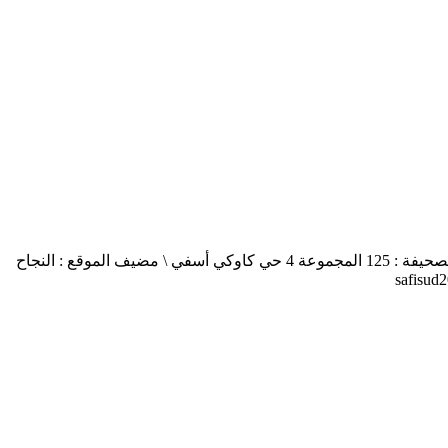
أسفي جنوب safisud صحيفة إلكترونية \ التصريح بالإصدار عدد 03-14 \ مدير النشر : منير الغرنيتي \ الإدارة والتحرير : كنزة المسيتف \ عنوان الصحيفة : 125 المجموعة 4 حي كاوكي أسفي \ مضيف الموقع : النجاح