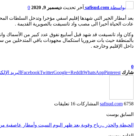
بواسطة
safisud.com
آخر تحديث
ديسمبر 9, 2020
0
بعد أمطار الخير التي شهدها إقليم اسفي مؤخرا وتدخل السلطات المحلي
عادت الحياة أخيرا الى مصب واد تانسيفت بالصويرية القديمة .
وكان واد تانسيفت قد شهد قبل أسابيع نفوق عدد كبير من الأسماك وانع
بالمنطقة حيث بات ضروريا
استكمال مجهودات باقي المتدخلين من سل
داخل الإقليم وخارجه .
0
شارك
Pinterest
WhatsApp
ReddIt
Google+
Twitter
Facebook
البريد الإلك
6758 المشاركات
safisud.com
16 تعليقات
السابق بوست
الحيطة والحذر ..رياح وقوية بعد ظهر اليوم السبت وأمطار عاصفية من منتصف الل
القادم بوست