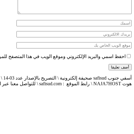
احفظ اسمي والبريد الإلكتروني وموقع الويب في هذا المتصفح للمرة 
هوت NAJA7HOST \ رابط الموقع : safisud.com \ للتواصل معنا عبر الهاتف 0663881120 \ 0524657231 \ البريد الإلكتروني : safisud2014@gmail.com