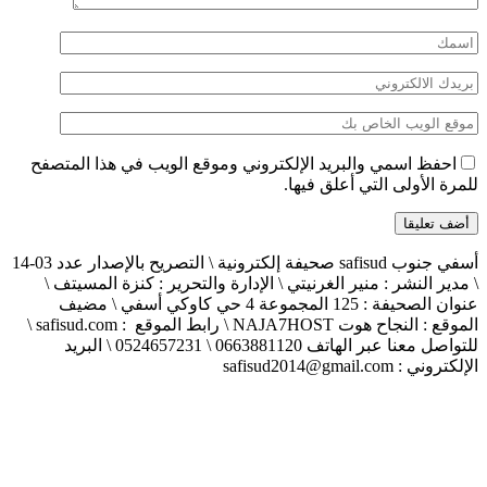
احفظ اسمي والبريد الإلكتروني وموقع الويب في هذا المتصفح
للمرة الأولى التي أعلق فيها.
أسفي جنوب safisud صحيفة إلكترونية \ التصريح بالإصدار عدد 03-14
\ مدير النشر : منير الغرنيتي \ الإدارة والتحرير : كنزة المسيتف \
عنوان الصحيفة : 125 المجموعة 4 حي كاوكي أسفي \ مضيف
الموقع : النجاح هوت NAJA7HOST \ رابط الموقع : safisud.com \
للتواصل معنا عبر الهاتف 0663881120 \ 0524657231 \ البريد
الإلكتروني : safisud2014@gmail.com