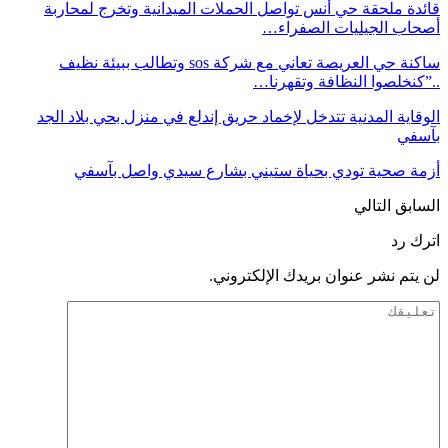
قائدة ملحقة حي أنس تواصل الحملات الميدانية وتخرج لمحاربة
أصحاب الجيليات الصفراء…
ساكنة حي العريصة تعاني مع شركة sos وتطالب ببيئة نظيف
..”كنخلصوا النظافة وتقهرنا…
الوقاية المدنية تتدخل لإخماد حريق إندلع في منزل بحي بلاد الجد
بآسفي
أزمة صحية ‎تودي بحياة ستيني بشارع سيدي واصل بآسفي
السابق
التالي
اترك رد
لن يتم نشر عنوان بريدك الإلكتروني.