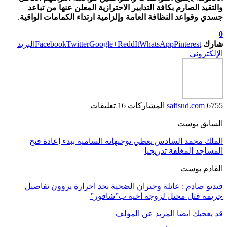
والتقيد الصارم بكافة التدابير الاحترازية المعلن عنها من تباعد
جسدي وقواعد النظافة العامة وإلزامية ارتداء الكمامات الواقية
.
0
شارك
Pinterest
WhatsApp
ReddIt
Google+
Twitter
Facebook
البريد
الإلكتروني
6755 المشاركات
safisud.com
16 تعليقات
السابق بوست
الملك محمد السادس يعطي توجيهاته السامية ببدء إعادة فتح
المساجد المغلقة تدريجيا
القادم بوست
فيديو صادم : عائلة وجيران الضحية بحد احرارة يروون تفاصيل
جريمة قتل مختل لزوجة أخيه ب”شاقور”
قد يعجبك ايضا
المزيد عن المؤلف