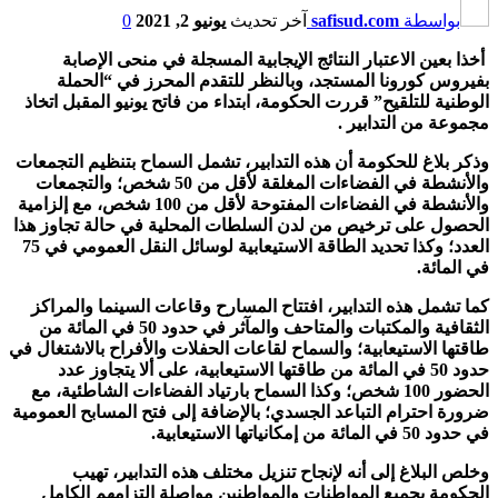
بواسطة
safisud.com
آخر تحديث
يونيو 2, 2021
0
أخذا بعين الاعتبار النتائج الإيجابية المسجلة في منحى الإصابة
بفيروس كورونا المستجد، وبالنظر للتقدم المحرز في “الحملة
الوطنية للتلقيح” قررت الحكومة، ابتداء من فاتح يونيو المقبل اتخاذ
مجموعة من التدابير .
وذكر بلاغ للحكومة أن هذه التدابير، تشمل السماح بتنظيم التجمعات
والأنشطة في الفضاءات المغلقة لأقل من 50 شخص؛ والتجمعات
والأنشطة في الفضاءات المفتوحة لأقل من 100 شخص، مع إلزامية
الحصول على ترخيص من لدن السلطات المحلية في حالة تجاوز هذا
العدد؛ وكذا تحديد الطاقة الاستيعابية لوسائل النقل العمومي في 75
في المائة.
كما تشمل هذه التدابير، افتتاح المسارح وقاعات السينما والمراكز
الثقافية والمكتبات والمتاحف والمآثر في حدود 50 في المائة من
طاقتها الاستيعابية؛ والسماح لقاعات الحفلات والأفراح بالاشتغال في
حدود 50 في المائة من طاقتها الاستيعابية، على ألا يتجاوز عدد
الحضور 100 شخص؛ وكذا السماح بارتياد الفضاءات الشاطئية، مع
ضرورة احترام التباعد الجسدي؛ بالإضافة إلى فتح المسابح العمومية
في حدود 50 في المائة من إمكانياتها الاستيعابية.
وخلص البلاغ إلى أنه لإنجاح تنزيل مختلف هذه التدابير، تهيب
الحكومة بجميع المواطنات والمواطنين مواصلة التزامهم الكامل