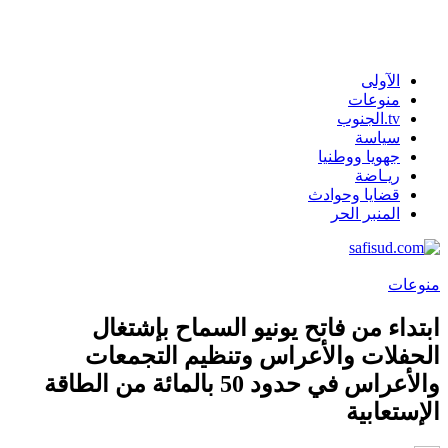
الآولى
منوعات
tv.الجنوب
سياسة
جهويا ووطنيا
ريـاضة
قضايا وحوادث
المنبر الحر
منوعات
ابتداء من فاتح يونيو السماح بإشتغال
الحفلات والأعراس وتنظيم التجمعات
والأعراس في حدود 50 بالمائة من الطاقة
الإستعابية