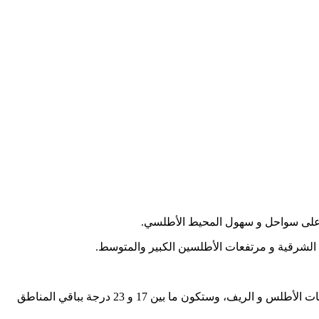
لشرقية و مرتفعات الأطلسين الكبير والمتوسط.
وستتراوح درجات الحرارة الدنيا، ما بين 23 و 30 درجة بالجنوب-الشرقي وكذا بشرق وجنوب أقاليمنا الصحراوية، وما بين 13 و 18 درجة بمرتفعات الأطلس و الريف، وستكون ما بين 17 و 23 درجة بباقي المناطق