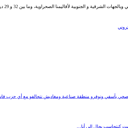
وستتأرج
تروني
الصحي بآسفي ونوفرو منطقة صناعية ومغاديش نتحالفو مع أي حزب فا
يت كنتحاسب بحال إلى أنا…