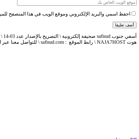
احفظ اسمي والبريد الإلكتروني وموقع الويب في هذا المتصفح للمرة 
هوت NAJA7HOST \ رابط الموقع : safisud.com \ للتواصل معنا عبر الهاتف 0663881120 \ 0524657231 \ البريد الإلكتروني : safisud2014@gmail.com