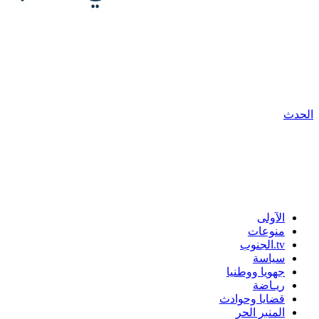
الحدث
الآولى
منوعات
tv.الجنوب
سياسة
جهويا ووطنيا
ريـاضة
قضايا وحوادث
المنبر الحر