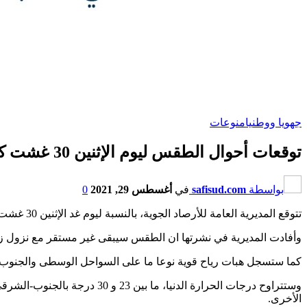
جهويا ووطنيا
منوعات
توقعات أحوال الطقس ليوم الإثنين 30 غشت كتل ضبابية أو أمطار جد خفيفة
بواسطة
safisud.com
في
أغسطس 29, 2021
0
تتوقع المديرية العامة للأرصاد الجوية، بالنسبة ليوم غد الإثنين 30 غشت الجاري ، تشكل كتل ضبابية أو أمطار جد خفيفة، خلال الصباح والليل، على سواحل و سهول المحيط الأطلسي.
وأفادت المديرية في نشرتها ان الطقس سيبقى غير مستقر مع نزول ز
كما ستسجل هبات رياح قوية نوعا ما على السواحل الوسطى والجنوب، 
الأخرى.