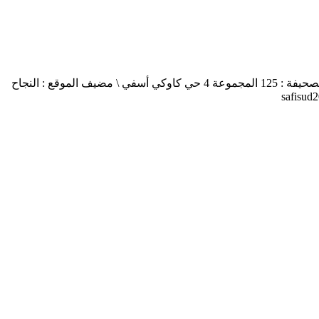
أسفي جنوب safisud صحيفة إلكترونية \ التصريح بالإصدار عدد 03-14 \ مدير النشر : منير الغرنيتي \ الإدارة والتحرير : كنزة المسيتف \ عنوان الصحيفة : 125 المجموعة 4 حي كاوكي أسفي \ مضيف الموقع : النجاح