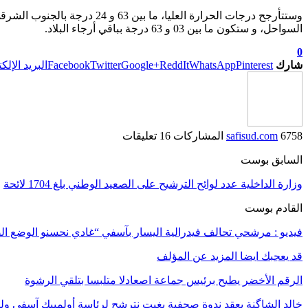
السواحل، و ستكون ما بين 03 و 63 درجة بباقي أرجاء البلاد.
0
شارك
Pinterest
WhatsApp
ReddIt
Google+
Twitter
Facebook
البريد الإلك
6758 المشاركات
safisud.com
16 تعليقات
السابق بوست
وزارة الداخلية عدد لوائح الترشيح على الصعيد الوطني بلغ 1704 لائحة
القادم بوست
فيديو : مرشحي تحالف فيدرالية اليسار بآسفي “غادي نحسنو الوضع 
قد يعجبك ايضا
المزيد عن المؤلف
الرقم الأخضر يطيح برئيس جماعة اصعادلا متلبسا بتلقي الرشوة
خالد الشاگنة يعقد ندوة صحفية بغيت نترشح لرئاسة أولمبيك آسفي ول