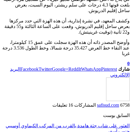
بلغت قوتها 4,3 درجات على سلم ريشتر، اليوم السبت، بعرض
ساحل إقليم الدريوش.
وكشف المعهد، في نشرة إنذارية، أن هذه الهزة التي حدد مركزها
بعرض ساحل إقليم الدريوش، وقعت على الساعة الثالثة و55 دقيقة
و22 ثانية (توقيت غرينيتش).
وأوضح المصدر ذاته أن هذه الهزة سجلت على عمق 15 كيلومترا،
عند التقاء خط العرض 35.427 درجة شمالا، وخط الطول 3.536 درجة
غربا
0
شارك
Pinterest
WhatsApp
ReddIt
Google+
Twitter
Facebook
البريد
الإلكتروني
6758 المشاركات
safisud.com
16 تعليقات
السابق بوست
العثور على شاب جثة هامدة بالقرب من المركب الكيماوي أوسيبي
جنوب آسفي