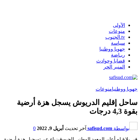
الآولى
منوعات
tv.الجنوب
سياسة
جهويا ووطنيا
ريـاضة
قضايا وحوادث
المنبر الحر
جهويا ووطنيا
منوعات
ساحل إقليم الدريوش يسجل هزة أرضية
بقوة 4,3 درجات
بواسطة
safisud.com
آخر تحديث
أبريل 9, 2022
0
في بلاغ له أعلن المعهد الوطني للجيو-فيزياء عن تسجيل هزة أرضية