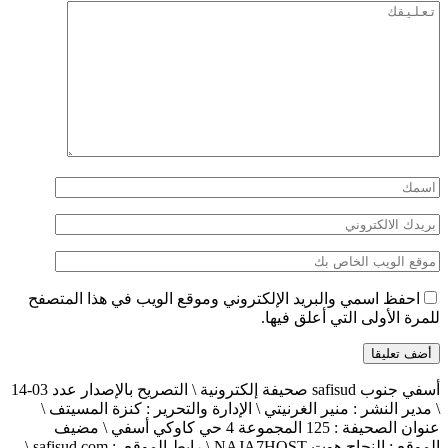
احفظ اسمي والبريد الإلكتروني وموقع الويب في هذا المتصفح
للمرة الأولى التي أعلق فيها.
أسفي جنوب safisud صحيفة إلكترونية \ التصريح بالإصدار عدد 03-14
\ مدير النشر : منير الغرنيتي \ الإدارة والتحرير : كنزة المسيتف \
عنوان الصحيفة : 125 المجموعة 4 حي كاوكي أسفي \ مضيف
الموقع : النجاح هوت NAJA7HOST \ رابط الموقع : safisud.com \