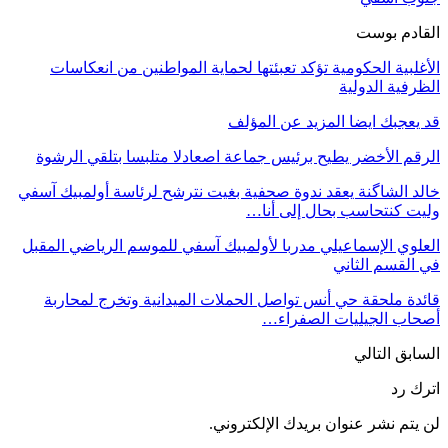
القادم بوست
الأغلبية الحكومية تؤكد تعبئتها لحماية المواطنين من انعكاسات
الظرفية الدولية
قد يعجبك ايضا
المزيد عن المؤلف
الرقم الأخضر يطيح برئيس جماعة اصعادلا متلبسا بتلقي الرشوة
خالد الشاگنة يعقد ندوة صحفية بغيت نترشح لرئاسة أولمبيك آسفي
وليت كنتحاسب بحال إلى أنا…
العلوي الإسماعيلي مدربا لأولمبيك آسفي للموسم الرياضي المقبل
في القسم الثاني
قائدة ملحقة حي أنس تواصل الحملات الميدانية وتخرج لمحاربة
أصحاب الجيليات الصفراء…
السابق
التالي
اترك رد
لن يتم نشر عنوان بريدك الإلكتروني.