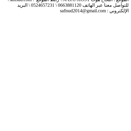
للتواصل معنا عبر الهاتف 0663881120 \ 0524657231 \ البريد
الإلكتروني : safisud2014@gmail.com