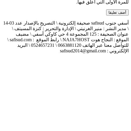
للمرة الأولى التي أعلق فيها.
أسفي جنوب safisud صحيفة إلكترونية \ التصريح بالإصدار عدد 03-14
\ مدير النشر : منير الغرنيتي \ الإدارة والتحرير : كنزة المسيتف \
عنوان الصحيفة : 125 المجموعة 4 حي كاوكي أسفي \ مضيف
الموقع : النجاح هوت NAJA7HOST \ رابط الموقع : safisud.com \
للتواصل معنا عبر الهاتف 0663881120 \ 0524657231 \ البريد
الإلكتروني : safisud2014@gmail.com