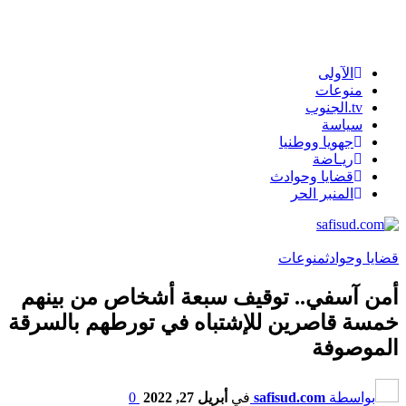
الآولى
منوعات
tv.الجنوب
سياسة
جهويا ووطنيا
ريـاضة
قضايا وحوادث
المنبر الحر
قضايا وحوادث
منوعات
أمن آسفي.. توقيف سبعة أشخاص من بينهم
خمسة قاصرين للإشتباه في تورطهم بالسرقة
الموصوفة
بواسطة
safisud.com
في
أبريل 27, 2022
0