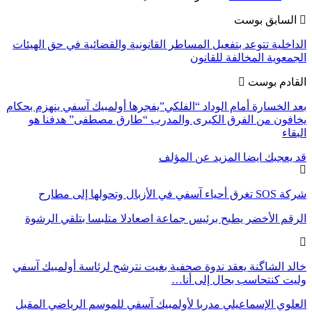
السابق بوست
الداخلية تتوعد بتفعيل المساطر القانونية والقضائية في حق الهيئات
الجمعوية المخالفة للقانون
القادم بوست
بعد الخسارة أمام الوداد “الفلكي”يفجرها أولمبيك آسفي ينهزم بحكام
يخافون من الفرق الكبرى والمدرب “طارق مصطفى” هدفنا هو
البقاء
قد يعجبك ايضا
المزيد عن المؤلف
شركة SOS تغرق أحياء آسفي في الأزبال وتحولها إلى مطارح
الرقم الأخضر يطيح برئيس جماعة اصعادلا متلبسا بتلقي الرشوة
خالد الشاگنة يعقد ندوة صحفية بغيت نترشح لرئاسة أولمبيك آسفي
وليت كنتحاسب بحال إلى أنا…
العلوي الإسماعيلي مدربا لأولمبيك آسفي للموسم الرياضي المقبل