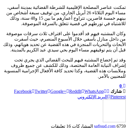
تمكنت عناصر المصلحة الإقليمية للشرطة القضائية بمدينة أسفي،
مساء اليوم الثلاثاء 26 أبريل الجاري، من توقيف سبعة أشخاص من
بينهم خمسة قاصرين، تتراوح أعمارهم ما بين 15 و48 سنة، وذلك
للاشتباه في تورطهم في قضية تتعلق بالسرقة الموصوفة.
وكان المشتبه فيهم قد أقدموا على اقتراف ثلاث سرقات موصوفة
من داخل منازل بأسفي خلال الأسبوع المنصرم، حيث أسفرت
الأبحاث والتحريات المنجزة في هذه القضية عن تحديد هوياتهم، وذلك
قبل أن يتم توقيفهم مساء اليوم بحي سيدي عبد الكريم بالمدينة.
وقد تم إخضاع المشتبه فيهم للبحث القضائي الذي يجري تحت
إشراف النيابة العامة المختصة، وذلك للكشف عن جميع ظروف
وملابسات هذه القضية، وكذا تحديد كافة الأفعال الإجرامية المنسوبة
للمعنيين بالأمر.
0
شارك
WhatsApp
ReddIt
Google+
Twitter
Facebook
Pinterest
البريد الإلكتروني
6759 المشاركات
safisud.com
16 تعليقات