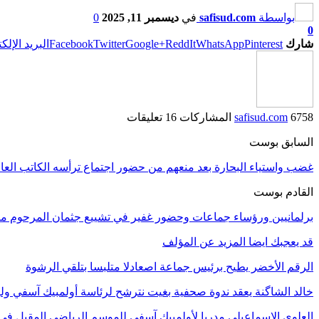
بواسطة
safisud.com
في
ديسمبر 11, 2025
0
0
شارك
Pinterest
WhatsApp
ReddIt
Google+
Twitter
Facebook
البريد الإلك
6758 المشاركات
safisud.com
16 تعليقات
السابق بوست
غضب واستياء البحارة بعد منعهم من حضور اجتماع ترأسه الكاتب العام
القادم بوست
برلمانيين ورؤساء جماعات وحضور غفير في تشييع جثمان المرحوم 
قد يعجبك ايضا
المزيد عن المؤلف
الرقم الأخضر يطيح برئيس جماعة اصعادلا متلبسا بتلقي الرشوة
خالد الشاگنة يعقد ندوة صحفية بغيت نترشح لرئاسة أولمبيك آسفي ول
العلوي الإسماعيلي مدربا لأولمبيك آسفي للموسم الرياضي المقبل في 