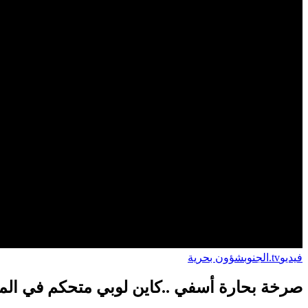
فيديو
tv.الجنوب
شؤون بحرية
صرخة بحارة أسفي ..كاين لوبي متحكم في الم