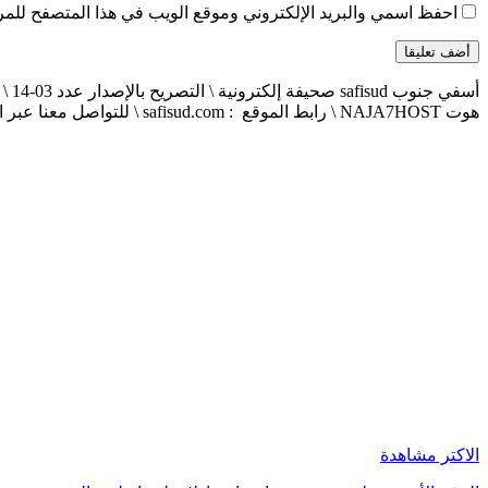
احفظ اسمي والبريد الإلكتروني وموقع الويب في هذا المتصفح للمرة 
هوت NAJA7HOST \ رابط الموقع : safisud.com \ للتواصل معنا عبر الهاتف 0663881120 \ 0524657231 \ البريد الإلكتروني : safisud2014@gmail.com
الاكتر مشاهدة