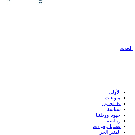
الحدث
الآولى
منوعات
tv.الجنوب
سياسة
جهويا ووطنيا
ريـاضة
قضايا وحوادث
المنبر الحر