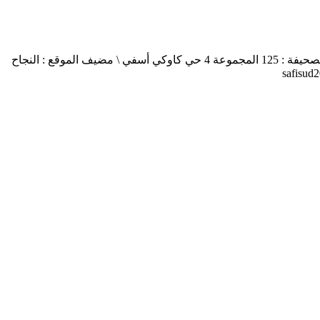
أسفي جنوب safisud صحيفة إلكترونية \ التصريح بالإصدار عدد 03-14 \ مدير النشر : منير الغرنيتي \ الإدارة والتحرير : كنزة المسيتف \ عنوان الصحيفة : 125 المجموعة 4 حي كاوكي أسفي \ مضيف الموقع : النجاح