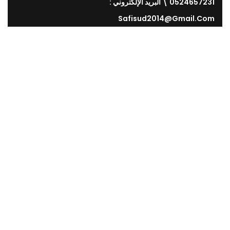
0524657231 \ البريد الإلكتروني :
Safisud2014@gmail.com